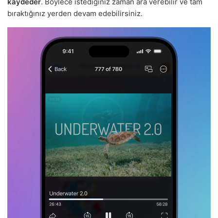
kaydeder
. Böylece istediğiniz zaman ara verebilir ve tam
bıraktığınız yerden devam edebilirsiniz.