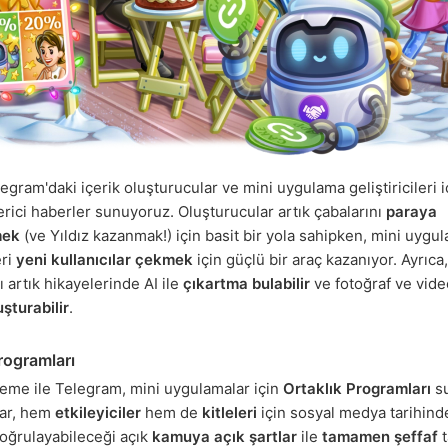
gram'daki içerik oluşturucular ve mini uygulama geliştiricileri i
rici haberler sunuyoruz. Oluşturucular artık çabalarını
paraya
mek
(ve Yıldız kazanmak!) için basit bir yola sahipken, mini uygu
eri
yeni kullanıcılar çekmek
için güçlü bir araç kazanıyor. Ayrıc
rı artık hikayelerinde AI ile
çıkartma bulabilir
ve fotoğraf ve vide
uşturabilir
.
rogramları
eme ile Telegram, mini uygulamalar için
Ortaklık Programları
su
ar, hem
etkileyiciler
hem de
kitleleri
için sosyal medya tarihinde
oğrulayabileceği açık
kamuya açık şartlar
ile
tamamen şeffaf
t