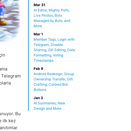
Mar 31
AI Editor, Mighty Polls,
Live Photos, Bots
Managed by Bots, and
More
Mar 1
Member Tags, Login with
Telegram, Disable
Sharing, GIF Editing, Date
çin
Formatting, Voting
Timestamps
lama
Feb 9
Android Redesign, Group
a, Telegram
Ownership Transfer, Gift
olarla
Crafting, Colored Bot
Buttons
Jan 3
AI Summaries, New
Design and More
nuyor. Bu
 ilk kez
anıtımlar