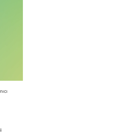
nıcı
i