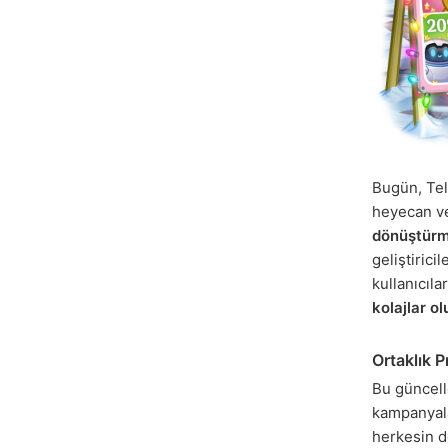
Bugün, Tele
heyecan ve
dönüştür
geliştiricil
kullanıcıla
kolajlar ol
Ortaklık P
Bu güncell
kampanyal
herkesin d