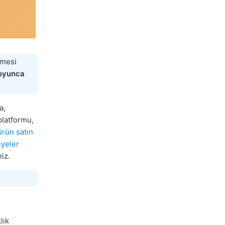
lmesi
boyunca
a,
platformu,
ürün satın
iyeler
iz.
lık