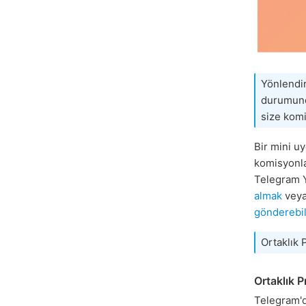
Yönlendir
durumunda
size komi
Bir mini uy
komisyonla
Telegram Yı
almak
veya
gönderebil
Ortaklık 
Ortaklık 
Telegram'd