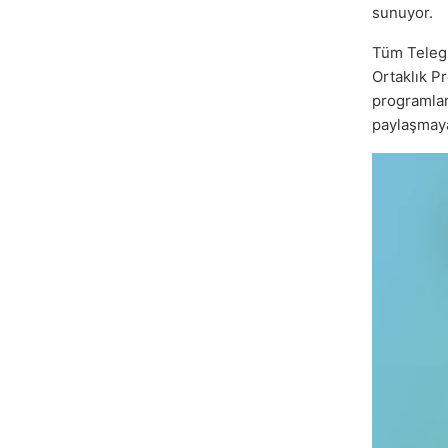
sunuyor.
Tüm Tele
Ortaklık P
programları
paylaşmaya