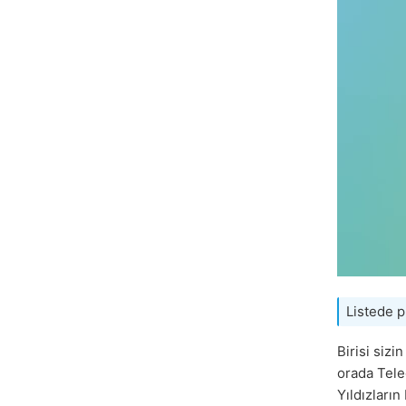
Listede 
Birisi sizi
orada Teleg
Yıldızları