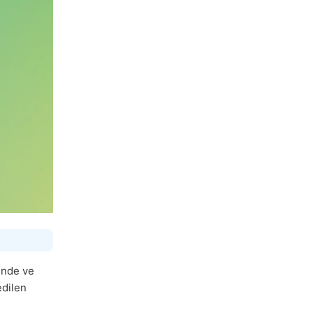
ğinde ve
edilen