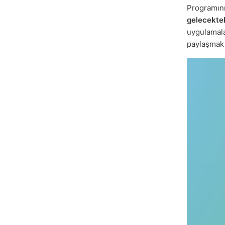
Programını 
gelecektek
uygulamal
paylaşmak i