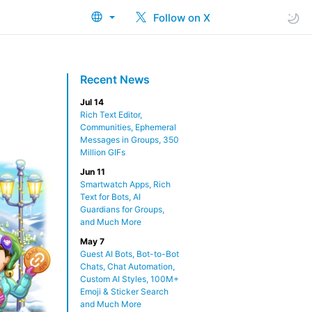
Follow on X
Recent News
Jul 14
Rich Text Editor,
Communities, Ephemeral
Messages in Groups, 350
Million GIFs
Jun 11
Smartwatch Apps, Rich
Text for Bots, AI
Guardians for Groups,
and Much More
May 7
Guest AI Bots, Bot-to-Bot
Chats, Chat Automation,
Custom AI Styles, 100M+
Emoji & Sticker Search
and Much More