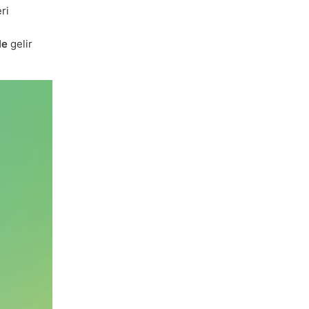
ri
le
gelir