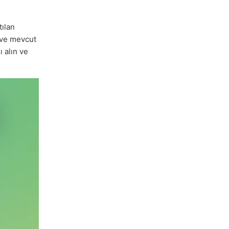
tılan
n ve mevcut
ı alın ve