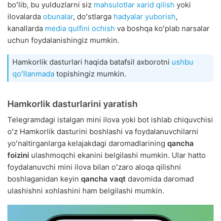
boʻlib, bu yulduzlarni siz
mahsulotlar xarid qilish
yoki
ilovalarda
obunalar
, doʻstlarga
hadyalar yuborish
,
kanallarda
media qulfini ochish
va boshqa koʻplab narsalar
uchun foydalanishingiz mumkin.
Hamkorlik dasturlari haqida batafsil axborotni
ushbu
qoʻllanmada
topishingiz mumkin.
Hamkorlik dasturlarini yaratish
Telegramdagi istalgan mini ilova yoki bot ishlab chiquvchisi
oʻz Hamkorlik dasturini boshlashi va foydalanuvchilarni
yoʻnaltirganlarga kelajakdagi daromadlarining
qancha
foizini
ulashmoqchi ekanini belgilashi mumkin. Ular hatto
foydalanuvchi mini ilova bilan oʻzaro aloqa qilishni
boshlaganidan keyin
qancha vaqt
davomida daromad
ulashishni xohlashini ham belgilashi mumkin.