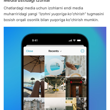
Media ustidagi izohlar
Chatlardagi media uchun izohlarni endi media
muharriridagi yangi
“Izohni yuqoriga koʻchirish”
tugmasini
bosish orqali osonlik bilan yuqoriga koʻchirish mumkin.