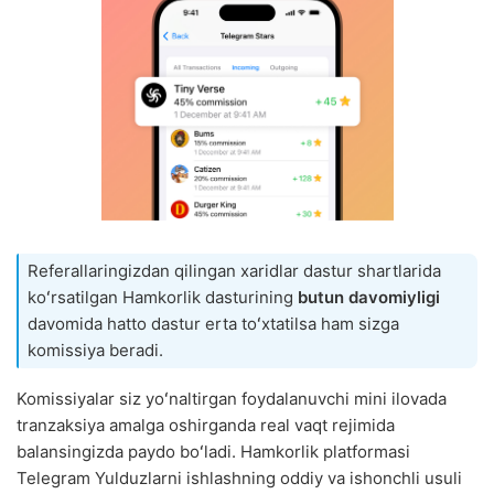
Referallaringizdan qilingan xaridlar dastur shartlarida
koʻrsatilgan Hamkorlik dasturining
butun davomiyligi
davomida hatto dastur erta toʻxtatilsa ham sizga
komissiya beradi.
Komissiyalar siz yoʻnaltirgan foydalanuvchi mini ilovada
tranzaksiya amalga oshirganda real vaqt rejimida
balansingizda paydo boʻladi. Hamkorlik platformasi
Telegram Yulduzlarni ishlashning oddiy va ishonchli usuli