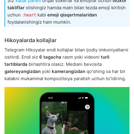
Siz
xabar paneli
orqali stikerlar va emojilar uchun
tezkor
takliflar
olishingiz hamda matn bilan tezda emoji kiritish
uchun
kabi
emoji qisqartmalaridan
:heart
foydalanishingiz ham mumkin.
Hikoyalarda kollajlar
Telegram Hikoyalar endi kollajlar bilan ijodiy imkoniyatlarni
oshirdi. Endi siz
6 tagacha
rasm yoki videoni
turli
tartiblarda
birlashtira olasiz. Mediani bevosita
galereyangizdan
yoki
kamerangizdan
qoʻshing va har bir
katakni mukammal kompozitsiya yaratish uchun toʻldiring.