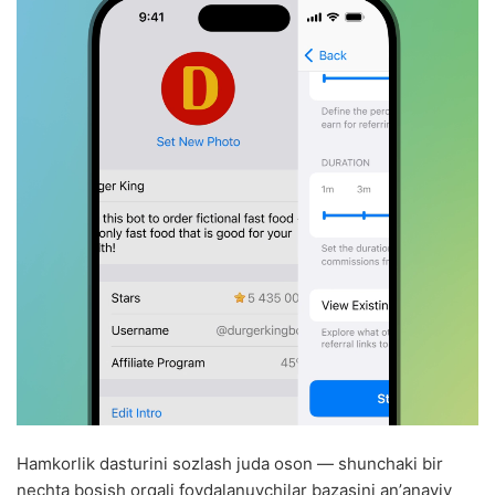
Hamkorlik dasturini sozlash juda oson — shunchaki bir
nechta bosish orqali foydalanuvchilar bazasini anʼanaviy