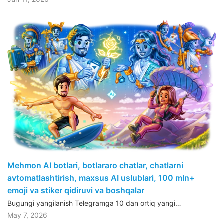
Mehmon AI botlari, botlararo chatlar, chatlarni
avtomatlashtirish, maxsus AI uslublari, 100 mln+
emoji va stiker qidiruvi va boshqalar
Bugungi yangilanish Telegramga 10 dan ortiq yangi…
May 7, 2026