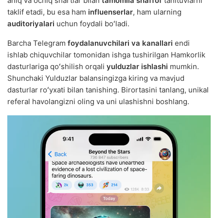
aniq va ochiq shartlar bilan
tamomila shaffof
tanituvlarni
taklif etadi, bu esa ham
influenserlar
, ham ularning
auditoriyalari
uchun foydali boʻladi.
Barcha Telegram
foydalanuvchilari va kanallari
endi
ishlab chiquvchilar tomonidan ishga tushirilgan Hamkorlik
dasturlariga qoʻshilish orqali
yulduzlar ishlashi
mumkin.
Shunchaki Yulduzlar balansingizga kiring va mavjud
dasturlar roʻyxati bilan tanishing. Birortasini tanlang, unikal
referal havolangizni oling va uni ulashishni boshlang.