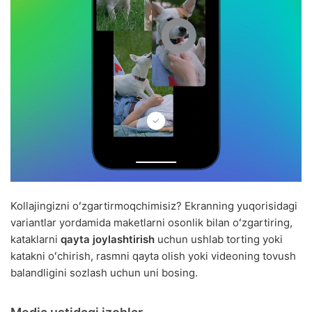
Kollajingizni oʻzgartirmoqchimisiz? Ekranning yuqorisidagi
variantlar yordamida maketlarni osonlik bilan oʻzgartiring,
kataklarni
qayta joylashtirish
uchun ushlab torting yoki
katakni oʻchirish, rasmni qayta olish yoki videoning tovush
balandligini sozlash uchun uni bosing.