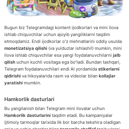
Bugun biz Telegramdagi kontent ijodkorlari va mini ilova
ishlab chiquvchilar uchun ajoyib yangiliklarni taqdim
etmoqdamiz. Endi ijodkorlar oʻz mehnatlarini oddiy usulda
monetizatsiya qilishi
(va yulduzlar ishlashi!) mumkin, mini
ilova ishlab chiquvchilar esa yangi foydalanuvchilarni
jalb
qilish
uchun kuchli vositaga ega boʻladi. Bundan tashqari,
Telegram foydalanuvchilari endi AI yordamida
stikerlarni
qidirishi
va hikoyalarida rasm va videolar bilan
kollajlar
yaratishi
mumkin.
Hamkorlik dasturlari
Bu yangilanish bilan Telegram mini ilovalar uchun
Hamkorlik dasturlarini
taqdim etadi. Bu kampaniyalar
ijtimoiy tarmoqlar tarixida ilk bor barcha tekshira oladigan