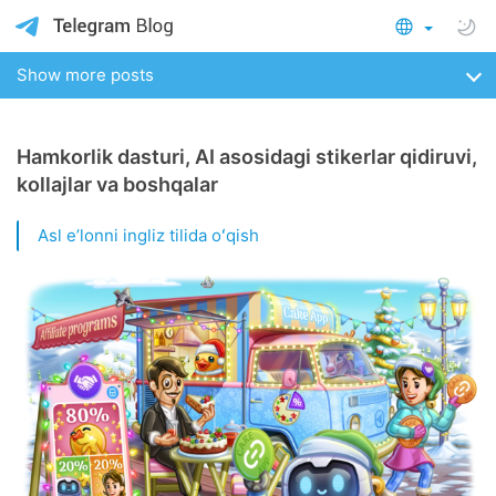
Show more posts
Hamkorlik dasturi, AI asosidagi stikerlar qidiruvi,
kollajlar va boshqalar
Asl eʼlonni ingliz tilida oʻqish