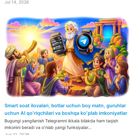
Jul 14, 2026
Smart soat ilovalari, botlar uchun boy matn, guruhlar
uchun AI qoʻriqchilari va boshqa koʻplab imkoniyatlar
Bugungi yangilanish Telegramni ikkala bilakda ham taqish
imkonini beradi va oʻnlab yangi funksiyalar…
Jun 11, 2026