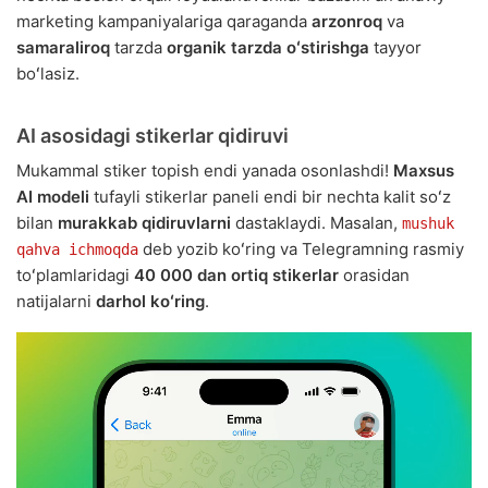
marketing kampaniyalariga qaraganda
arzonroq
va
samaraliroq
tarzda
organik tarzda oʻstirishga
tayyor
boʻlasiz.
AI asosidagi stikerlar qidiruvi
Mukammal stiker topish endi yanada osonlashdi!
Maxsus
AI modeli
tufayli stikerlar paneli endi bir nechta kalit soʻz
bilan
murakkab qidiruvlarni
dastaklaydi. Masalan,
mushuk
deb yozib koʻring va Telegramning rasmiy
qahva ichmoqda
toʻplamlaridagi
40 000 dan ortiq stikerlar
orasidan
natijalarni
darhol koʻring
.