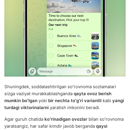
Shuningdek, soddalashtirilgan soʻrovnoma sozlamalari
sizga vaziyat murakkablashganda
qayta ovoz berish
mumkin boʻlgan
yoki
bir nechta toʻgʻri variantli
kabi
yangi
turdagi viktorinalarni
yaratish imkonini beradi.
Agar guruh chatida
koʻrinadigan ovozlar
bilan soʻrovnoma
yaratsangiz, har safar kimdir javob berganda
qaysi