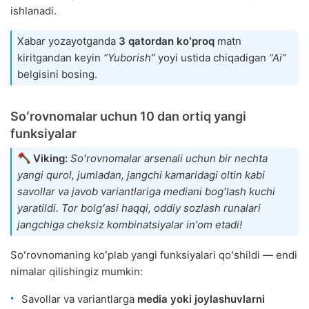
ishlanadi.
Xabar yozayotganda
3 qatordan koʻproq
matn
kiritgandan keyin
“Yuborish”
yoyi ustida chiqadigan
“Ai”
belgisini bosing.
Soʻrovnomalar uchun 10 dan ortiq yangi
funksiyalar
Viking:
Soʻrovnomalar arsenali uchun bir nechta
yangi qurol, jumladan, jangchi kamaridagi oltin kabi
savollar va javob variantlariga mediani bogʻlash kuchi
yaratildi. Tor bolgʻasi haqqi, oddiy sozlash runalari
jangchiga cheksiz kombinatsiyalar inʼom etadi!
Soʻrovnomaning koʻplab yangi funksiyalari qoʻshildi — endi
nimalar qilishingiz mumkin:
Savollar va variantlarga
media yoki joylashuvlarni