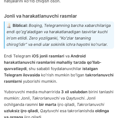
natijalarini koʻrib chiqish oson.
Jonli va harakatlanuvchi rasmlar
Biblical:
Boqing, Telegramning barcha xabarchilariga
endi qoʻzgʻaladigan va harakatlanadigan tasvirlar kuchi
inʼom etildi. Zero yozilganki, “Koʻzlar tananing
chirogʻidir” va endi ular sokinlik ichra hayotni koʻrurlar.
Endi Telegram
iOS jonli rasmlari
va
Android
harakatlanuvchi rasmlarini mahalliy tarzda qoʻllab-
quvvatlaydi
, shu sababli foydalanuvchilar
istalgan
Telegram ilovasida
koʻrish mumkin boʻlgan
takrorlanuvchi
rasmlarni
yuborishi mumkin.
Yuboruvchi media muharririda
3 xil uslubdan
birini tanlashi
mumkin:
Jonli
,
Takrorlanuvchi
va
Qaytuvchi
.
Jonli
ochilganda rasmni
bir marta
ijro qiladi,
Takrorlanuvchi
uzluksiz ijro qiladi
,
Qaytuvchi
esa takrorlanishda
oldinga
va orqaga
ijro qiladi.