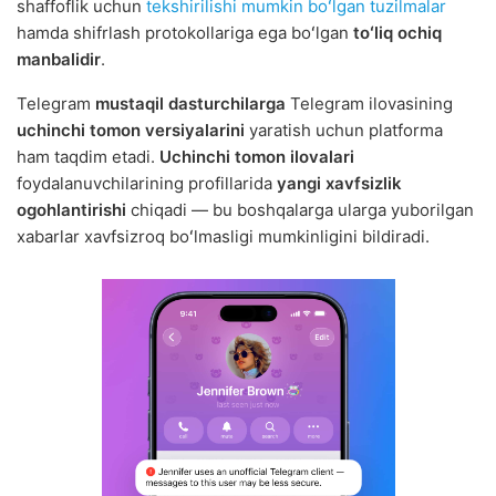
shaffoflik uchun
tekshirilishi mumkin boʻlgan tuzilmalar
hamda shifrlash protokollariga ega boʻlgan
toʻliq ochiq
manbalidir
.
Telegram
mustaqil dasturchilarga
Telegram ilovasining
uchinchi tomon versiyalarini
yaratish uchun platforma
ham taqdim etadi.
Uchinchi tomon ilovalari
foydalanuvchilarining profillarida
yangi xavfsizlik
ogohlantirishi
chiqadi — bu boshqalarga ularga yuborilgan
xabarlar xavfsizroq boʻlmasligi mumkinligini bildiradi.