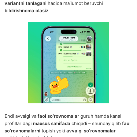
variantni tanlagani
haqida maʼlumot beruvchi
bildirishnoma olasiz
.
Endi avvalgi va
faol soʻrovnomalar
guruh hamda kanal
profillaridagi
maxsus sahifada
chiqadi – shunday qilib
faol
soʻrovnomalarni
topish yoki
avvalgi soʻrovnomalar