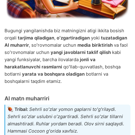
Bugungi yangilanishda biz matningizni atigi ikkita bosish
orqali
tarjima qiladigan
,
oʻzgartiradigan
yoki
tuzatadigan
AI muharrir
, soʻrovnomalar uchun
media biriktirish
va faol
soʻrovnomalar uchun
yangi javoblarni taklif qilish
kabi
yangi funksiyalar, barcha ilovalarda
jonli va
harakatlanuvchi rasmlarni
qoʻllab-quvvatlash, boshqa
botlarni
yarata va boshqara oladigan
botlarni va
boshqalarni taqdim etamiz.
AI matn muharriri
Tribal:
Sehrli soʻzlar yomon gaplarni toʻgʻrilaydi.
Sehrli soʻzlar uslubni oʻzgartiradi. Sehrli soʻzlar tillarni
almashtiradi. Ruhlar yordam beradi. Olov sirni saqlaydi.
Hammasi Cocoon gʻorida xavfsiz.