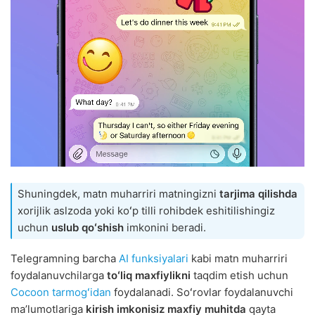
Shuningdek, matn muharriri matningizni
tarjima qilishda
xorijlik aslzoda yoki koʻp tilli rohibdek eshitilishingiz
uchun
uslub qoʻshish
imkonini beradi.
Telegramning barcha
AI funksiyalari
kabi matn muharriri
foydalanuvchilarga
toʻliq maxfiylikni
taqdim etish uchun
Cocoon tarmogʻidan
foydalanadi. Soʻrovlar foydalanuvchi
maʼlumotlariga
kirish imkonisiz
maxfiy muhitda
qayta