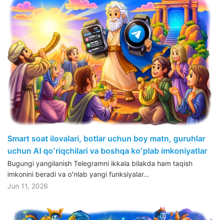
Smart soat ilovalari, botlar uchun boy matn, guruhlar
uchun AI qoʻriqchilari va boshqa koʻplab imkoniyatlar
Bugungi yangilanish Telegramni ikkala bilakda ham taqish
imkonini beradi va oʻnlab yangi funksiyalar…
Jun 11, 2026