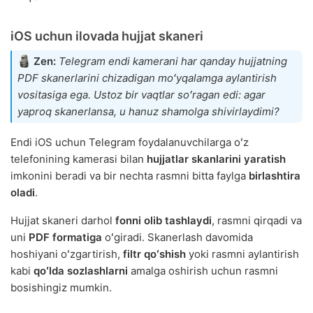
iOS uchun ilovada hujjat skaneri
Zen:
Telegram endi kamerani har qanday hujjatning
PDF skanerlarini chizadigan moʻyqalamga aylantirish
vositasiga ega. Ustoz bir vaqtlar soʻragan edi: agar
yaproq skanerlansa, u hanuz shamolga shivirlaydimi?
Endi iOS uchun Telegram foydalanuvchilarga oʻz
telefonining kamerasi bilan
hujjatlar skanlarini yaratish
imkonini beradi va bir nechta rasmni bitta faylga
birlashtira
oladi
.
Hujjat skaneri darhol
fonni olib tashlaydi
, rasmni qirqadi va
uni
PDF formatiga
oʻgiradi. Skanerlash davomida
hoshiyani oʻzgartirish,
filtr qoʻshish
yoki rasmni aylantirish
kabi
qoʻlda sozlashlarni
amalga oshirish uchun rasmni
bosishingiz mumkin.