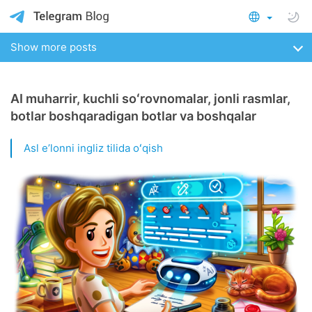
Show more posts
AI muharrir, kuchli soʻrovnomalar, jonli rasmlar,
botlar boshqaradigan botlar va boshqalar
Asl eʼlonni ingliz tilida oʻqish