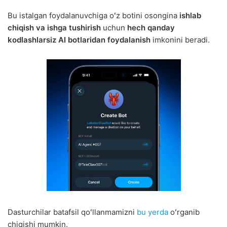
Bu istalgan foydalanuvchiga oʻz botini osongina
ishlab
chiqish va ishga tushirish
uchun
hech qanday
kodlashlarsiz AI botlaridan foydalanish
imkonini beradi.
Dasturchilar batafsil qoʻllanmamizni
bu yerda
oʻrganib
chiqishi mumkin.