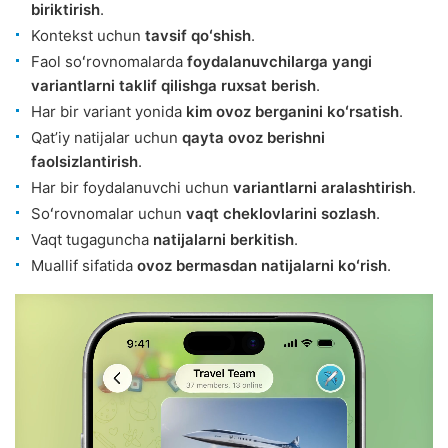
biriktirish
.
Kontekst uchun
tavsif qoʻshish
.
Faol soʻrovnomalarda
foydalanuvchilarga yangi
variantlarni taklif qilishga ruxsat berish
.
Har bir variant yonida
kim ovoz berganini koʻrsatish
.
Qatʼiy natijalar uchun
qayta ovoz berishni
faolsizlantirish
.
Har bir foydalanuvchi uchun
variantlarni aralashtirish
.
Soʻrovnomalar uchun
vaqt cheklovlarini sozlash
.
Vaqt tugaguncha
natijalarni berkitish
.
Muallif sifatida
ovoz bermasdan natijalarni koʻrish
.