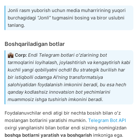
Jonli rasm yuborish uchun media muharririning yuqori
burchagidagi
“Jonli”
tugmasini bosing va biror uslubni
tanlang.
Boshqariladigan botlar
Corp:
Endi Telegram botlari oʻzlarining bot
tarmoqlarini loyihalash, joylashtirish va kengaytirish kabi
kuchli yangi qobiliyatni ochdi! Bu strategik burilish har
bir istiqbolli odamga AI'ning transformatsiya
salohiyatidan foydalanish imkonini beradi, bu esa hech
qanday kodlashsiz innovatsion bot yechimlarini
muammosiz ishga tushirish imkonini beradi.
Foydalanuvchilar endi atigi bir nechta bosish bilan oʻz
moslangan botlarini yaratishi mumkin.
Telegram Bot API
oxirgi yangilanishi bilan botlar endi sizning nomingizdan
boshqa botlarni yaratish va boshqarish
imkoniga ega.