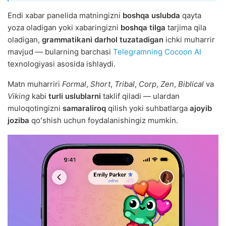
Endi xabar panelida matningizni
boshqa uslubda
qayta
yoza oladigan yoki xabaringizni
boshqa tilga
tarjima qila
oladigan,
grammatikani darhol tuzatadigan
ichki muharrir
mavjud — bularning barchasi
Telegramning Cocoon AI
texnologiyasi asosida ishlaydi.
Matn muharriri
Formal
,
Short
,
Tribal
,
Corp
,
Zen
,
Biblical
va
Viking
kabi
turli uslublarni
taklif qiladi — ulardan
muloqotingizni
samaraliroq
qilish yoki suhbatlarga
ajoyib
joziba
qoʻshish uchun foydalanishingiz mumkin.