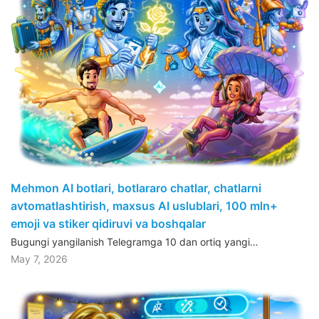
Mehmon AI botlari, botlararo chatlar, chatlarni
avtomatlashtirish, maxsus AI uslublari, 100 mln+
emoji va stiker qidiruvi va boshqalar
Bugungi yangilanish Telegramga 10 dan ortiq yangi…
May 7, 2026