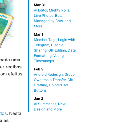
Mar 31
AI Editor, Mighty Polls,
Live Photos, Bots
Managed by Bots, and
More
Mar 1
Member Tags, Login with
Telegram, Disable
Sharing, GIF Editing, Date
Formatting, Voting
a cada uma
Timestamps
ver
recibos
Feb 9
om efeitos
Android Redesign, Group
Ownership Transfer, Gift
Crafting, Colored Bot
Buttons
Jan 3
AI Summaries, New
Design and More
dos
. Nesta
a as