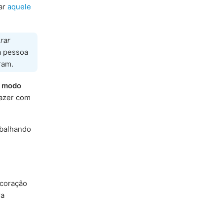
iar
aquele
rar
a pessoa
ram.
e modo
fazer com
abalhando
coração
ra