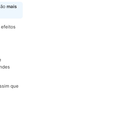
são
mais
 efeitos
e
andes
ssim que
e