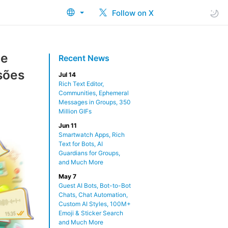
Follow on X
de
Recent News
sões
Jul 14
Rich Text Editor,
Communities, Ephemeral
Messages in Groups, 350
Million GIFs
Jun 11
Smartwatch Apps, Rich
Text for Bots, AI
Guardians for Groups,
and Much More
May 7
Guest AI Bots, Bot-to-Bot
Chats, Chat Automation,
Custom AI Styles, 100M+
Emoji & Sticker Search
and Much More