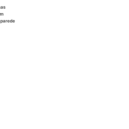
sas
om
 parede