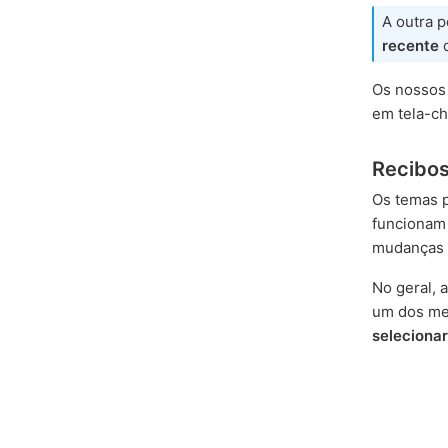
A outra 
recente
d
Os nossos 
em tela-ch
Recibos
Os temas p
funcionam 
mudanças 
No geral,
um dos me
seleciona