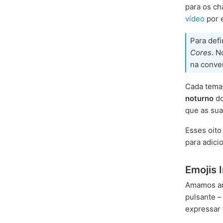
para os ch
vídeo
por 
Para def
Cores
. 
na conve
Cada tema
noturno
do
que as sua
Esses oito
para adici
Emojis 
Amamos an
pulsante – 
expressar 