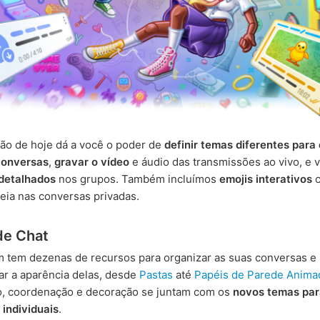
ção de hoje dá a você o poder de
definir temas diferentes par
conversas
,
gravar o vídeo
e áudio das transmissões ao vivo, e 
 detalhados
nos grupos. Também incluímos
emojis interativos
c
eia nas conversas privadas.
de Chat
 tem dezenas de recursos para organizar as suas conversas e
ar a aparência delas, desde
Pastas
até
Papéis de Parede Anima
o, coordenação e decoração se juntam com os
novos temas par
individuais
.