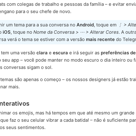
ats com colegas de trabalho e pessoas da família – e evitar env
engano para o seu chefe de novo.
inir um tema para a sua conversa no
Android
, toque em
⋮ > Alte
No
iOS
, toque no
Nome da Conversa > ⋯ > Alterar Cores
. A outr
rsa verá o tema se estiver com a versão
mais recente
do Teleg
 tem uma versão
clara
e
escura
e irá seguir as
preferências d
 seu app – você pode manter no modo escuro o dia inteiro ou 
s conversas sigam o sol.
 temas são apenas o começo – os nossos designers já estão tr
onar mais.
Interativos
imar os emojis, mas há tempos em que até mesmo um grande 
que faz o seu celular vibrar a cada batida! – não é suficiente pa
os seus sentimentos.