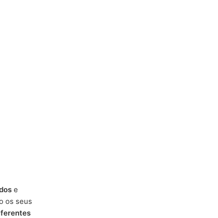
dos
e
o os seus
iferentes