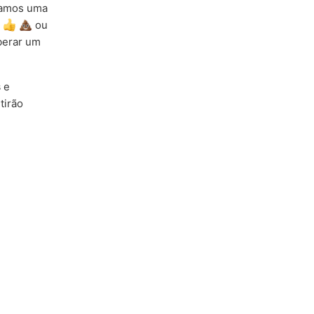
iamos uma
ou
berar um
s
e
tirão