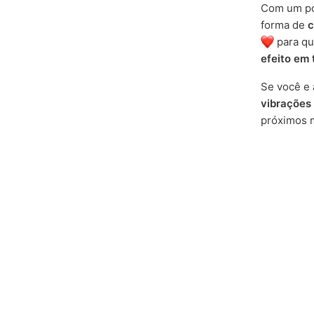
Com um po
forma de
c
para qu
efeito em 
Se você e 
vibrações
próximos 