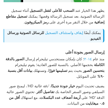
يظهر هذا الخيار عند
السحب للأعلى
لقفل التسجيل
أثناء تسجيل
الرسالة الصوتية. بعد تسجيل الرسالة وقصها؛ يمكنك
تسجيل مقاطع
إضافية
من خلال النقر مرة أخرى على
رمز الميكروفون
.
يمكنك أيضًا
إيقاف واستئناف التسجيل
للرسائل الصوتية
ورسائل
الفيديو
.
إرسال الصور بجودة أعلى
منذ عام
٢٠١٤
؛ كان بإمكان مستخدمي تيليجرام إرسال
الصور بالدقة
الكاملة
بحجمها الأصلي. بالنسبة للصور العادية؛ يقوم تيليجرام
بتحسين الصور
بحيث يتم
تسليمها فورًا
، وتستهلك
بيانات أقل بنسبة
٩٠%
على الموبايل.
يضيف تحديث اليوم
خيار جودة جديدًا
،
'دقة عالية HD'
، ليمنح صور
السيلفي وصور السفر الخاصة بك
تفاصيل أكثر
. تحتوي الصور عالية
الدقة 'HD' على
أربعة أضعاف عدد البكسلات
، مع استهلاك
أقل من
٠،٥ ميغابايت
من البيانات.