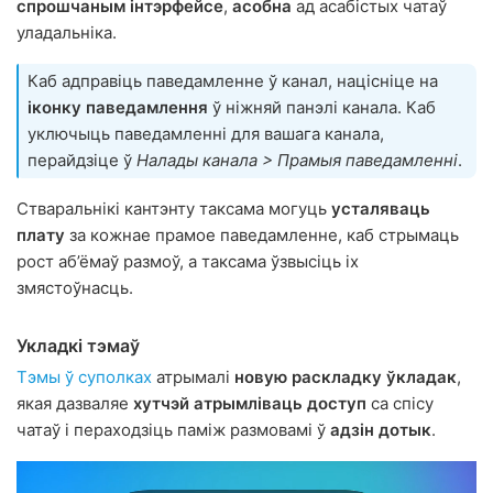
спрошчаным інтэрфейсе
,
асобна
ад асабістых чатаў
уладальніка.
Каб адправіць паведамленне ў канал, націсніце на
іконку паведамлення
ў ніжняй панэлі канала. Каб
уключыць паведамленні для вашага канала,
перайдзіце ў
Налады канала > Прамыя паведамленні
.
Стваральнікі кантэнту таксама могуць
усталяваць
плату
за кожнае прамое паведамленне, каб стрымаць
рост аб’ёмаў размоў, а таксама ўзвысіць іх
змястоўнасць.
Укладкі тэмаў
Тэмы ў суполках
атрымалі
новую раскладку ўкладак
,
якая дазваляе
хутчэй атрымліваць доступ
са спісу
чатаў і пераходзіць паміж размовамі ў
адзін дотык
.