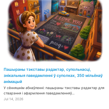
Пашыраны тэкставы рэдактар, супольнасці,
знікальныя паведамленні ў суполках, 350 мільёнаў
анімацый
У сённяшнім абнаўленні: пашыраны тэкставы рэдактар для
стварэння і афармлення паведамленняў…
Jul 14, 2026