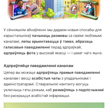
У сённяшнім абнаўленні мы дадаем новыя спосабы для
карыстальнікаў
пачынаць размовы
са сваімі любімымі
каналамі,
лепш арыентавацца ў тэмах
,
абразаць
галасавыя паведамленні
перад адпраўкай,
адпраўляць фота
у высокай якасці — і шмат чаго яшчэ.
Адпраўляйце паведамленні каналам
Цяпер вы можаце
адпраўляць прамыя паведамленні
каналам і весці
асабістыя чаты
з уладальнікамі і
адміністратарамі. Стваральнікі кантэнту могуць
уключыць гэты рэжым, каб
размаўляць з падпісчыкамі
без раскрыцця асабістай інфармацыі.