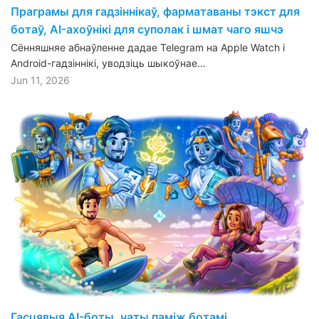
Праграмы для гадзіннікаў, фарматаваны тэкст для
ботаў, AI-ахоўнікі для суполак і шмат чаго яшчэ
Сённяшняе абнаўленне дадае Telegram на Apple Watch і
Android-гадзіннікі, уводзіць шыкоўнае…
Jun 11, 2026
Гасцявыя AI-боты, чаты паміж ботамі,