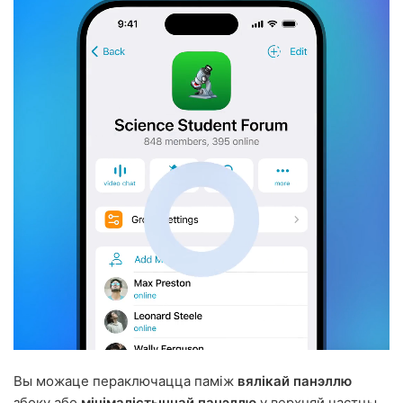
Вы можаце пераключацца паміж
вялікай панэллю
збоку або
мінімалістычнай панэллю
у верхняй частцы