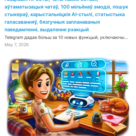
аўтаматызацыя чатаў, 100 мільёнаў эмодзі, пошук
стыкераў, карыстальніцкія AI-стылі, статыстыка
галасаванняў, бязгучныя запланаваныя
паведамленні, выдаленне рэакцый
Telegram дадае больш за 10 новых функцый, уключаючы…
May 7, 2026