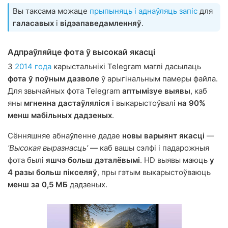
Вы таксама можаце
прыпыняць і аднаўляць запіс
для
галасавых
і
відэапаведамленняў
.
Адпраўляйце фота ў высокай якасці
З
2014 года
карыстальнікі Telegram маглі дасылаць
фота ў поўным дазволе
ў арыгінальным памеры файла.
Для звычайных фота Telegram
аптымізуе выявы
, каб
яны
мгненна дастаўляліся
і выкарыстоўвалі
на 90%
менш мабільных дадзеных
.
Сённяшняе абнаўленне дадае
новы варыянт якасці
—
'Высокая выразнасць'
— каб вашы сэлфі і падарожныя
фота былі
яшчэ больш дэталёвымі
. HD выявы маюць
у
4 разы больш пікселяў
, пры гэтым выкарыстоўваюць
менш за 0,5 МБ
дадзеных.