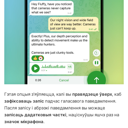
Гэтая опцыя з'яўляецца, калі вы
правядзеце ўверх
, каб
зафіксаваць запіс
падчас галасавога паведамлення.
Пасля запісу і абрэзкі паведамлення вы можаце
запісаць дадатковыя часткі
, націснуўшы яшчэ раз на
значок мікрафона
.