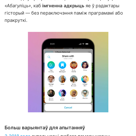
«Абагуліць»
, каб
імгненна адкрыць
яе ў рэдактары
гісторый — без пераключэння паміж праграмамі або
пракруткі.
Больш варыянтаў для апытанняў