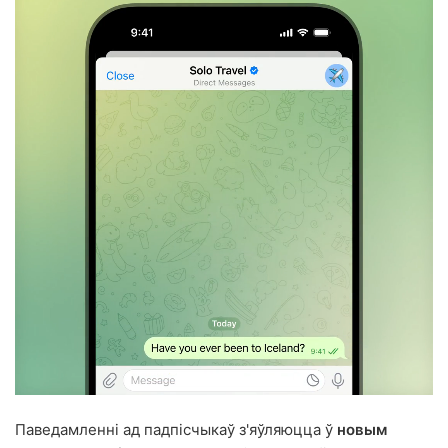
Паведамленні ад падпісчыкаў з'яўляюцца ў
новым