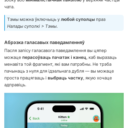
чата.
Тэмы можна ўключыць у
любой суполцы
праз
Налады суполкі > Тэмы
.
Абрэзка галасавых паведамленняў
Пасля запісу галасавога паведамлення вы цяпер
можаце
перасоўваць пачатак і канец
, каб выразаць
менавіта той фрагмент, які вам патрэбны. Не трэба
пачынаць з нуля для ідэальнага дубля — вы можаце
проста працягваць і
выбраць частку
, якую хочаце
адправіць.