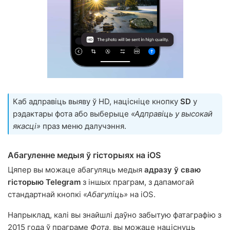
Каб адправіць выяву ў HD, націсніце кнопку
SD
у
рэдактары фота або выберыце
«Адправіць у высокай
якасці»
праз меню далучэння.
Абагуленне медыя ў гісторыях на iOS
Цяпер вы можаце абагуляць медыя
адразу ў сваю
гісторыю Telegram
з іншых праграм, з дапамогай
стандартнай кнопкі
«Абагуліць»
на iOS.
Напрыклад, калі вы знайшлі даўно забытую фатаграфію з
2015 года ў праграме
Фота
, вы можаце націснуць