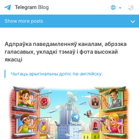
Show more posts
Адпраўка паведамленняў каналам, абрэзка
галасавых, укладкі тэмаў і фота высокай
якасці
Чытаць арыгінальны допіс па-англійску