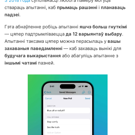
З 2018 года
супольнасці любога памеру могуць
ствараць апытанні, каб
прымаць рашэнні
і
планаваць
падзеі
.
Гэта абнаўленне робіць апытанні
яшчэ больш гнуткімі
— цяпер падтрымліваецца
да 12 варыянтаў выбару
.
Апытанні таксама цяпер можна перасылаць у
вашы
захаваныя паведамленні
— каб захаваць вынікі для
будучага выкарыстання
або абагуліць апытанне з
іншымі чатамі
пазней.