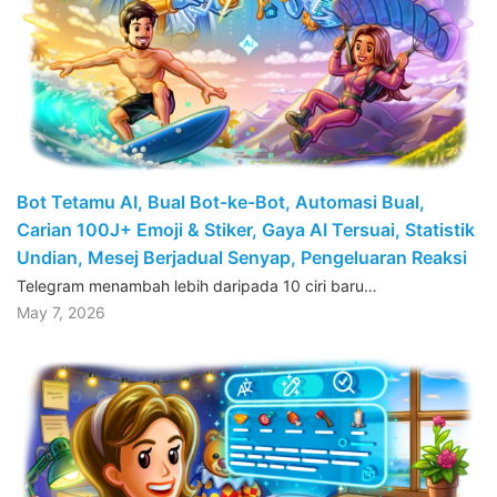
Bot Tetamu AI, Bual Bot-ke-Bot, Automasi Bual,
Carian 100J+ Emoji & Stiker, Gaya AI Tersuai, Statistik
Undian, Mesej Berjadual Senyap, Pengeluaran Reaksi
Telegram menambah lebih daripada 10 ciri baru…
May 7, 2026