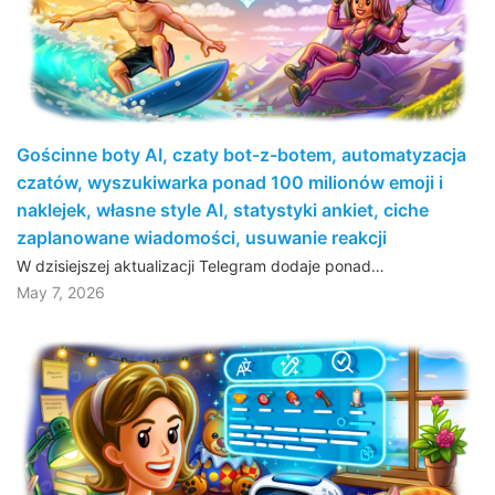
Gościnne boty AI, czaty bot-z-botem, automatyzacja
czatów, wyszukiwarka ponad 100 milionów emoji i
naklejek, własne style AI, statystyki ankiet, ciche
zaplanowane wiadomości, usuwanie reakcji
W dzisiejszej aktualizacji Telegram dodaje ponad…
May 7, 2026