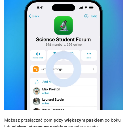
Możesz przełączać pomiędzy
większym paskiem
po boku
lub
minimalistycznym paskiem
na górze czatu.