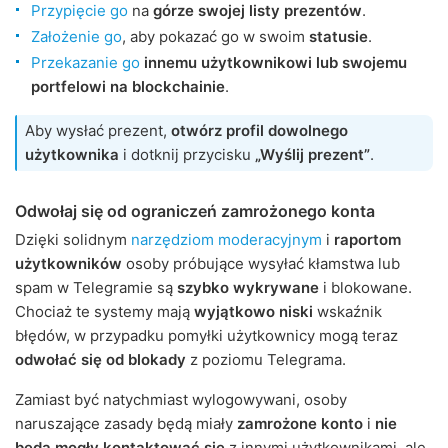
Przypięcie go
na
górze swojej listy prezentów
.
Założenie go
, aby pokazać go w swoim
statusie
.
Przekazanie go
innemu użytkownikowi lub swojemu
portfelowi na blockchainie
.
Aby wysłać prezent,
otwórz profil dowolnego
użytkownika
i dotknij przycisku
„Wyślij prezent”
.
Odwołaj się od ograniczeń zamrożonego konta
Dzięki solidnym
narzędziom moderacyjnym
i
raportom
użytkowników
osoby próbujące wysyłać kłamstwa lub
spam w Telegramie są
szybko wykrywane
i blokowane.
Chociaż te systemy mają
wyjątkowo niski
wskaźnik
błędów, w przypadku pomyłki użytkownicy mogą teraz
odwołać się od blokady
z poziomu Telegrama.
Zamiast być natychmiast wylogowywani, osoby
naruszające zasady będą miały
zamrożone konto
i
nie
będą mogły kontaktować się
z innymi użytkownikami, ale