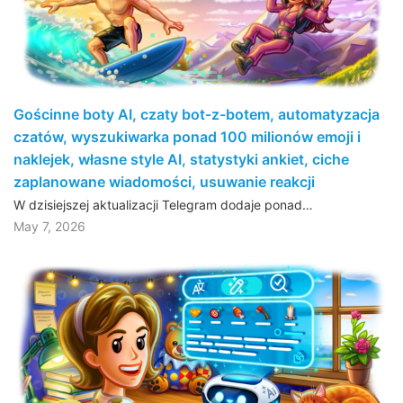
Gościnne boty AI, czaty bot-z-botem, automatyzacja
czatów, wyszukiwarka ponad 100 milionów emoji i
naklejek, własne style AI, statystyki ankiet, ciche
zaplanowane wiadomości, usuwanie reakcji
W dzisiejszej aktualizacji Telegram dodaje ponad…
May 7, 2026