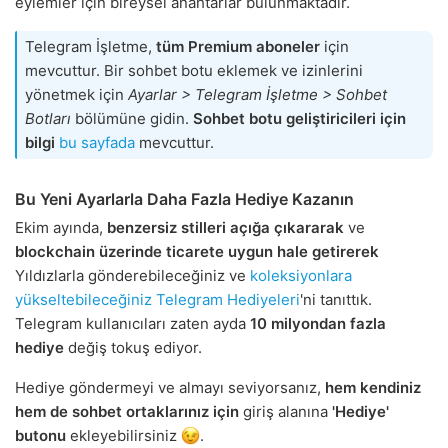
eylemler için bireysel anahtarlar bulunmaktadır.
Telegram İşletme,
tüm Premium aboneler
için
mevcuttur. Bir sohbet botu eklemek ve izinlerini
yönetmek için
Ayarlar > Telegram İşletme > Sohbet
Botları
bölümüne gidin.
Sohbet botu geliştiricileri için
bilgi
bu sayfada
mevcuttur.
Bu Yeni Ayarlarla Daha Fazla Hediye Kazanın
Ekim ayında,
benzersiz stilleri açığa çıkararak
ve
blockchain üzerinde ticarete uygun hale getirerek
Yıldızlarla gönderebileceğiniz ve
koleksiyonlara
yükseltebileceğiniz
Telegram Hediyeleri
'ni tanıttık.
Telegram kullanıcıları zaten ayda
10 milyondan fazla
hediye
değiş tokuş ediyor.
Hediye göndermeyi ve almayı seviyorsanız,
hem kendiniz
hem de sohbet ortaklarınız için
giriş alanına
'Hediye'
butonu
ekleyebilirsiniz
.