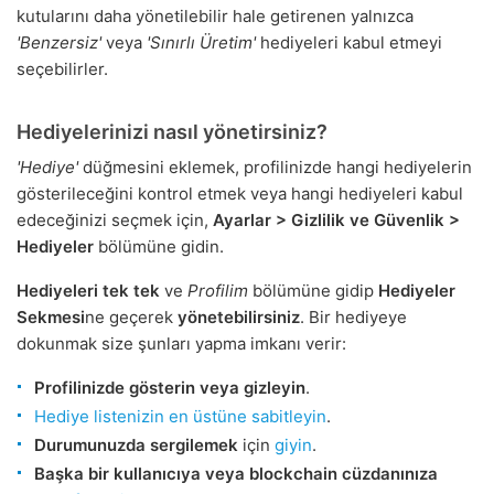
kutularını daha yönetilebilir hale getirenen yalnızca
'Benzersiz'
veya
'Sınırlı Üretim'
hediyeleri kabul etmeyi
seçebilirler.
Hediyelerinizi nasıl yönetirsiniz?
'Hediye'
düğmesini eklemek, profilinizde hangi hediyelerin
gösterileceğini kontrol etmek veya hangi hediyeleri kabul
edeceğinizi seçmek için,
Ayarlar > Gizlilik ve Güvenlik >
Hediyeler
bölümüne gidin.
Hediyeleri tek tek
ve
Profilim
bölümüne gidip
Hediyeler
Sekmesi
ne geçerek
yönetebilirsiniz
. Bir hediyeye
dokunmak size şunları yapma imkanı verir:
Profilinizde gösterin veya gizleyin
.
Hediye listenizin en üstüne sabitleyin
.
Durumunuzda sergilemek
için
giyin
.
Başka bir kullanıcıya veya blockchain cüzdanınıza