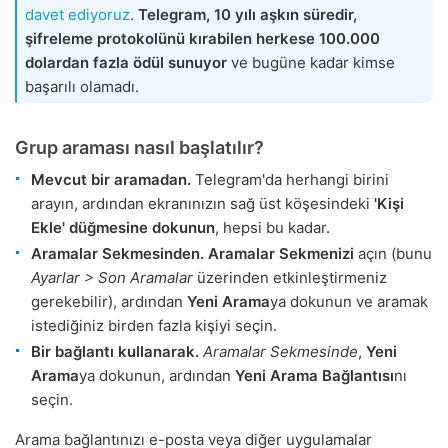
davet ediyoruz
.
Telegram, 10 yılı aşkın süredir,
şifreleme protokolünü kırabilen herkese 100.000
dolardan fazla ödül sunuyor
ve bugüne kadar kimse
başarılı olamadı.
Grup araması nasıl başlatılır?
Mevcut bir aramadan.
Telegram'da herhangi birini
arayın, ardından ekranınızın sağ üst köşesindeki
'Kişi
Ekle' düğmesine dokunun
, hepsi bu kadar.
Aramalar Sekmesinden.
Aramalar Sekmenizi
açın (bunu
Ayarlar > Son Aramalar
üzerinden etkinleştirmeniz
gerekebilir), ardından
Yeni Arama
ya dokunun ve aramak
istediğiniz birden fazla kişiyi seçin.
Bir bağlantı kullanarak.
Aramalar Sekmesinde
,
Yeni
Arama
ya dokunun, ardından
Yeni Arama Bağlantısı
nı
seçin.
Arama bağlantınızı e-posta veya diğer uygulamalar