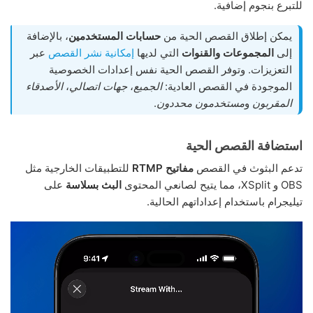
للتبرع بنجوم إضافية.
يمكن إطلاق القصص الحية من
حسابات المستخدمين
، بالإضافة
إلى
المجموعات والقنوات
التي لديها
إمكانية نشر القصص
عبر
التعزيزات. وتوفر القصص الحية نفس إعدادات الخصوصية
الموجودة في القصص العادية:
الجميع
،
جهات اتصالي
،
الأصدقاء
المقربون
و
مستخدمون محددون
.
استضافة القصص الحية
تدعم البثوث في القصص
مفاتيح RTMP
للتطبيقات الخارجية مثل
OBS و XSplit، مما يتيح لصانعي المحتوى
البث بسلاسة
على
تيليجرام باستخدام إعداداتهم الحالية.