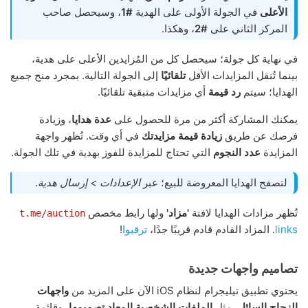
الأعلى
في الجولة الأولى على الهدية
#1
، وسيحصل صاحب
المركز الثاني على
#2
، وهكذا.
في نهاية كل جولة؛ سيحصل كل من المُزايدين الأعلى على هدية،
بينما تُنقل المزايدات الأقل
تلقائيًا
إلى الجولة التالية. بمجرد منح جميع
الهدايا؛ سيتم
رد قيمة
أي مزايدات متبقية تلقائيًا.
يمكنك المشاركة أكثر من مرة للحصول على
عدة هدايا
، وزيادة
فرصك عن طريق
زيادة قيمة مزايدتك
في أي وقت. تُظهر واجهة
المزايدة
عدد النجوم
التي تحتاج للمزايدة للفوز بهدية في تلك الجولة.
لتصفح الهدايا المعروضة للبيع؛ عبر
الإعدادات > إرسال هدية
.
تُظهر مزادات الهدايا لافتة
'مزاد'
ولها رابط مخصص
t.me/auction
links
. المزاد القادم قادم قريبًا جدًا،
ترقبوا
!
تصاميم واجهات جديدة
يحتوي تطبيق تيليجرام لنظام iOS الآن على المزيد من
واجهات
الزجاج السائل
، مثل
الملفات الشخصية المعاد تصميمها
، وقائمة