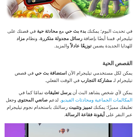
في تحديث اليوم؛ يمكنك
بدء بث حي
مع
محادثة حية
في قصتك على
تيليجرام. قمنا أيضًا بإضافة
رسائل مجدولة متكررة
، ونظام
مزاد
للهدايا الجديدة يضمن
توزيعًا عادلاً
والمزيد.
القصص الحية
يمكن لكل مستخدمي تيليجرام الآن
استضافة بث حي
في قصص
تيليجرام لـ
مشاركة التجارب
في الوقت الفعلي.
يمكن لأي شخص يشاهد البث أن
يرسل تعليقات
تمامًا كما في
المكالمات الجماعية ومحادثات الفيديو
. لدعم
صانعي المحتوى
وجعل
تعليقك مميزًا؛ يمكنك
تمييز وتثبيت
رسالتك باستخدام نجوم تيليجرام
عبر النقر على
أيقونة فقاعة الرسالة
.