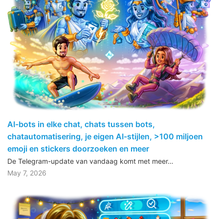
AI-bots in elke chat, chats tussen bots,
chatautomatisering, je eigen AI-stijlen, >100 miljoen
emoji en stickers doorzoeken en meer
De Telegram-update van vandaag komt met meer…
May 7, 2026