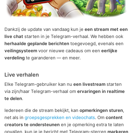
Dankzij de update van vandaag kun je
een stream met een
live chat
starten in je Telegram-verhaal. We hebben ook
herhaalde geplande berichten
toegevoegd, evenals een
veilingsysteem
voor nieuwe cadeaus om een
eerlijke
verdeling
te garanderen — en meer.
Live verhalen
Elke Telegram-gebruiker kan nu
een livestream
starten
via zijn/haar Telegram-verhaal om
ervaringen in realtime
te delen
.
Iedereen die de stream bekijkt, kan
opmerkingen sturen
,
net als in
groepsgesprekken en videochats
. Om
content
creators te ondersteunen
en je opmerking extra te laten
opvallen, kun je je bericht met Telegram-sterren
markeren