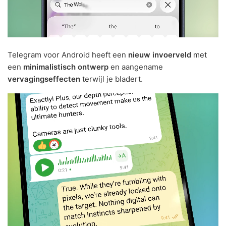
Telegram voor Android heeft een
nieuw invoerveld
met
een
minimalistisch ontwerp
en aangename
vervagingseffecten
terwijl je bladert.