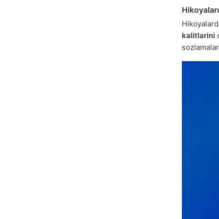
Hikoyalard
Hikoyalarda
kalitlarini
q
sozlamalar