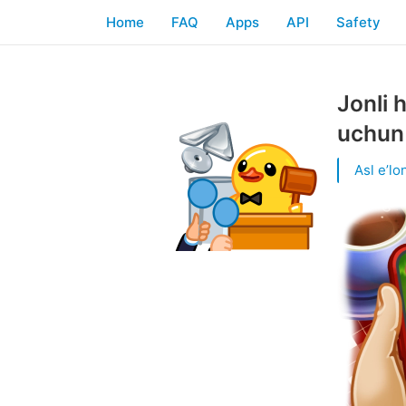
Home
FAQ
Apps
API
Safety
Jonli 
uchun 
Asl eʼlon