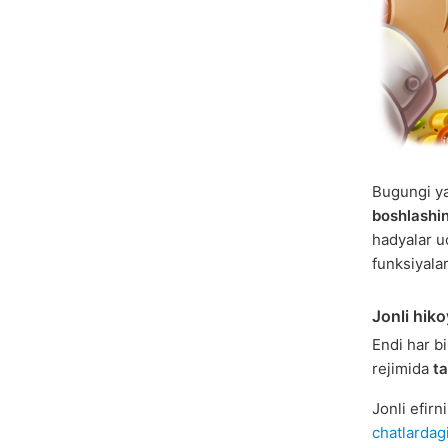
Bugungi y
boshlashi
hadyalar 
funksiyalar
Jonli hiko
Endi har b
rejimida
ta
Jonli efirn
chatlardag