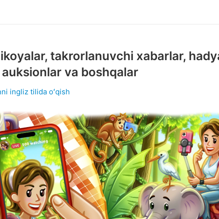
hikoyalar, takrorlanuvchi xabarlar, hady
auksionlar va boshqalar
ni ingliz tilida oʻqish