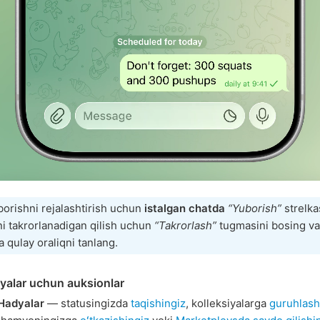
orishni rejalashtirish uchun
istalgan chatda
“Yuborish”
strelka
ni takrorlanadigan qilish uchun
“Takrorlash”
tugmasini bosing va
a qulay oraliqni tanlang.
yalar uchun auksionlar
Hadyalar
— statusingizda
taqishingiz
, kolleksiyalarga
guruhlash