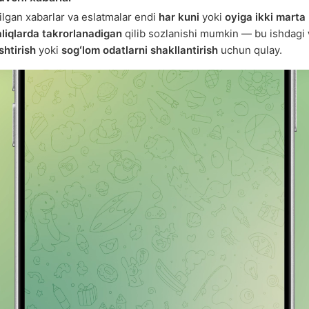
rilgan xabarlar va eslatmalar endi
har kuni
yoki
oyiga ikki marta
liqlarda takrorlanadigan
qilib sozlanishi mumkin — bu ishdagi
htirish
yoki
sogʻlom odatlarni shakllantirish
uchun qulay.