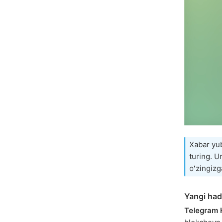
Xabar yub
turing. U
oʻzingizg
Yangi had
Telegram 