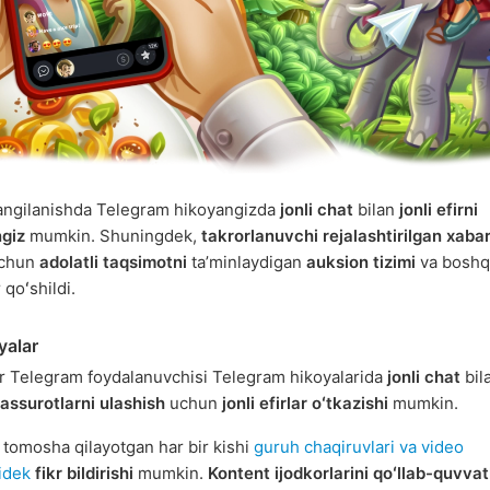
angilanishda Telegram hikoyangizda
jonli chat
bilan
jonli efirni
ngiz
mumkin. Shuningdek,
takrorlanuvchi rejalashtirilgan xabar
uchun
adolatli taqsimotni
taʼminlaydigan
auksion tizimi
va boshq
 qoʻshildi.
yalar
ir Telegram foydalanuvchisi Telegram hikoyalarida
jonli chat
bil
assurotlarni ulashish
uchun
jonli efirlar oʻtkazishi
mumkin.
i tomosha qilayotgan har bir kishi
guruh chaqiruvlari va video
idek
fikr bildirishi
mumkin.
Kontent ijodkorlarini qoʻllab-quvva