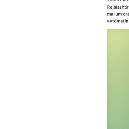
Rejalashti
maʼlum ora
avtomatlas