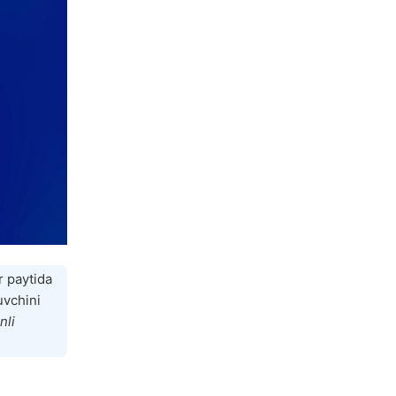
r paytida
uvchini
nli