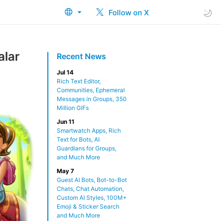
Follow on X
alar
Recent News
Jul 14
Rich Text Editor,
Communities, Ephemeral
Messages in Groups, 350
Million GIFs
Jun 11
Smartwatch Apps, Rich
Text for Bots, AI
Guardians for Groups,
and Much More
May 7
Guest AI Bots, Bot-to-Bot
Chats, Chat Automation,
Custom AI Styles, 100M+
Emoji & Sticker Search
and Much More