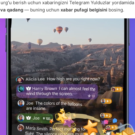
a urgʻu berish uchun xabaringizni Telegram Yulduzlar yordamid
g va qadang
— buning uchun
xabar pufagi belgisini
bosing.