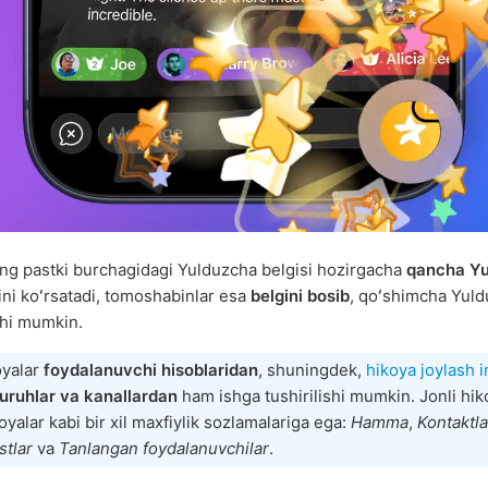
ning pastki burchagidagi Yulduzcha belgisi hozirgacha
qancha Yu
ini koʻrsatadi, tomoshabinlar esa
belgini bosib
, qoʻshimcha Yuld
shi mumkin.
oyalar
foydalanuvchi hisoblaridan
, shuningdek,
hikoya joylash 
uruhlar va kanallardan
ham ishga tushirilishi mumkin. Jonli hik
oyalar kabi bir xil maxfiylik sozlamalariga ega:
Hamma
,
Kontaktl
stlar
va
Tanlangan foydalanuvchilar
.