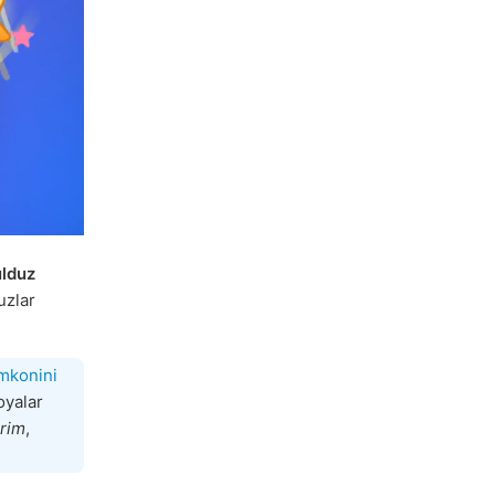
lduz
uzlar
imkonini
oyalar
arim
,