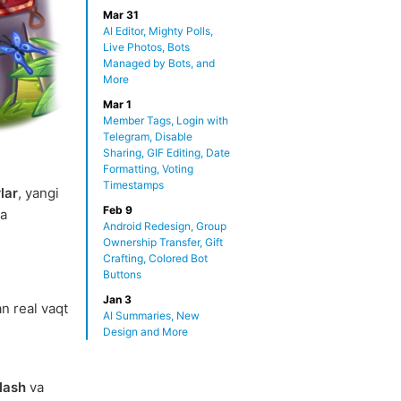
Mar 31
AI Editor, Mighty Polls,
Live Photos, Bots
Managed by Bots, and
More
Mar 1
Member Tags, Login with
Telegram, Disable
Sharing, GIF Editing, Date
Formatting, Voting
Timestamps
lar
, yangi
Feb 9
a
Android Redesign, Group
Ownership Transfer, Gift
Crafting, Colored Bot
Buttons
Jan 3
an real vaqt
AI Summaries, New
Design and More
tlash
va