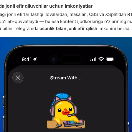
a jonli efir qiluvchilar uchun imkoniyatlar
gi jonli efirlar tashqi ilovalardan, masalan, OBS va XSplit'dan
R
oʻllab-quvvatlaydi — bu esa kontent ijodkorlariga oʻzlarining m
i bilan Telegramda
osonlik bilan jonli efir qilish
imkonini beradi.