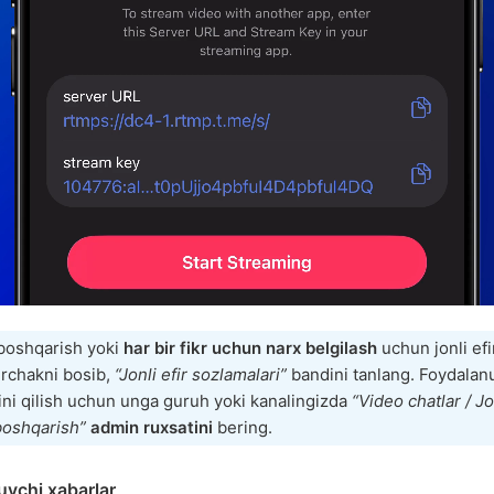
 boshqarish yoki
har bir fikr uchun narx belgilash
uchun jonli efi
urchakni bosib,
“Jonli efir sozlamalari”
bandini tanlang. Foydalan
ni qilish uchun unga guruh yoki kanalingizda
“Video chatlar / Jo
 boshqarish”
admin ruxsatini
bering.
uvchi xabarlar