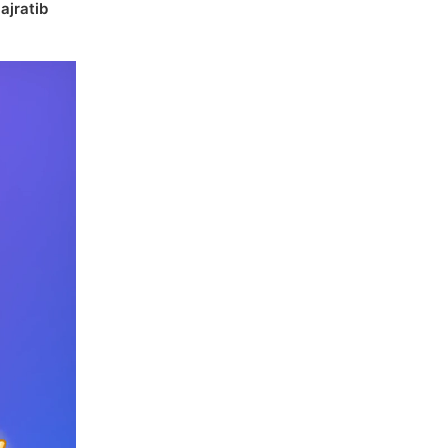
a
ajratib