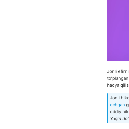
Jonli efir
toʻplangan
hadya qili
Jonli hik
ochgan
g
oddiy hik
Yaqin doʻ