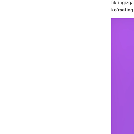
fikringizg
koʻrsatin