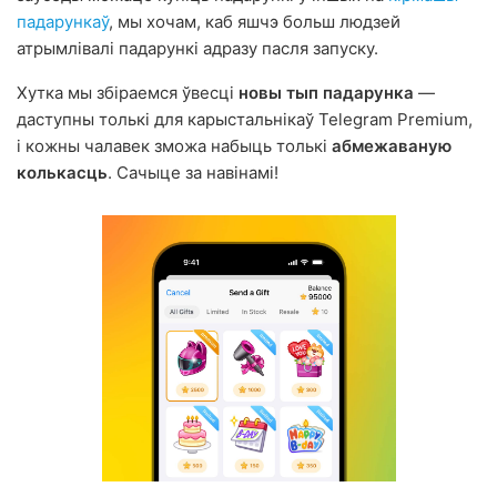
падарункаў
, мы хочам, каб яшчэ больш людзей
атрымлівалі падарункі адразу пасля запуску.
Хутка мы збіраемся ўвесці
новы тып падарунка
—
даступны толькі для карыстальнікаў Telegram Premium,
і кожны чалавек зможа набыць толькі
абмежаваную
колькасць
. Сачыце за навінамі!