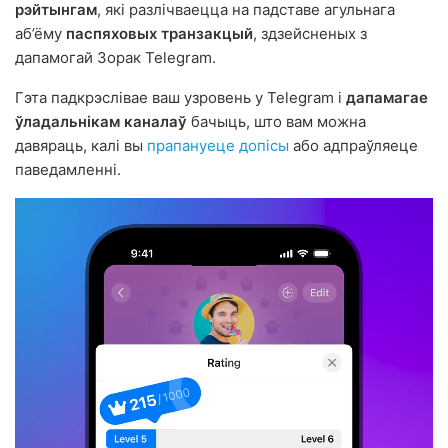
рэйтынгам
, які разлічваецца на падставе агульнага
аб’ёму
паспяховых транзакцый
, здзейсненых з
дапамогай Зорак Telegram.
Гэта падкрэслівае ваш узровень у Telegram і
дапамагае
ўладальнікам каналаў
бачыць, што вам можна
давяраць, калі вы
прапануеце допісы
або адпраўляеце
паведамленні.