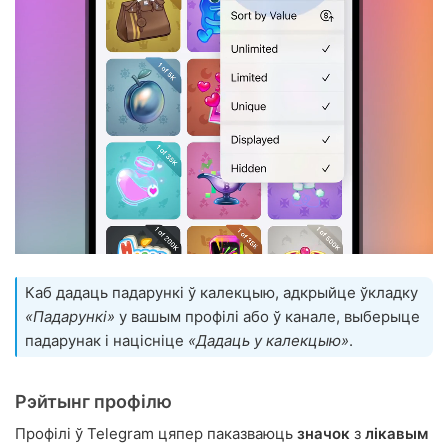
Каб дадаць падарункі ў калекцыю, адкрыйце ўкладку
«Падарункі»
у вашым профілі або ў канале, выберыце
падарунак і націсніце
«Дадаць у калекцыю»
.
Рэйтынг профілю
Профілі ў Telegram цяпер паказваюць
значок
з
лікавым