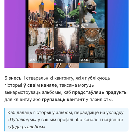
Бізнесы
і стваральнікі кантэнту, якія публікуюць
гісторыі
ў сваім канале
, таксама могуць
выкарыстоўваць альбомы, каб
прадстаўляць прадукты
для кліентаў або
групаваць кантэнт
у плэйлісты.
Каб дадаць гісторыі ў альбом, перайдзіце на ўкладку
«Публікацыі»
у вашым профілі або канале і націсніце
«Дадаць альбом»
.