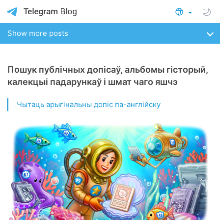
Show more posts
Пошук публічных допісаў, альбомы гісторый,
калекцыі падарункаў і шмат чаго яшчэ
Чытаць арыгінальны допіс па-англійску