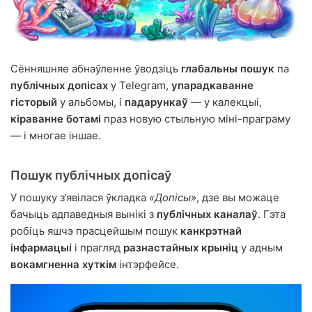
Сённяшняе абнаўленне ўводзіць
глабальны пошук
па
публічных допісах
у Telegram,
упарадкаванне
гісторый
у альбомы, і
падарункаў
— у калекцыі,
кіраванне ботамі
праз новую стыльную міні-праграму
— і многае іншае.
Пошук публічных допісаў
У пошуку з’явілася ўкладка
«Допісы»
, дзе вы можаце
бачыць адпаведныя вынікі з
публічных каналаў
. Гэта
робіць яшчэ прасцейшым пошук
канкрэтнай
інфармацыі
і прагляд
разнастайных крыніц
у адным
вокамгненна хуткім
інтэрфейсе.