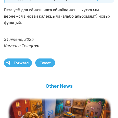
Гэта ўсё для сённяшняга абнаўлення — хутка мы
вернемся з новай калекцыяй (альбо альбомам?) новых
функцый.
31 ліпеня, 2025
Каманда Telegram
Forward
Tweet
Other News