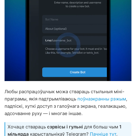
Любы распрацоўшчык можа ствараць стыльныя міні-
праграмы, якія падтрымліваюць
поўнаэкранны рэжым
,
падпіскі, хуткі доступ з галоўнага экрана, геалакацыю,
адсочванне руху — і многае іншае.
Хочаце ствараць
сэрвісы і гульні
для больш чым
1
мільярда
карыстальнікаў Telegram?
Пачніце тут
.