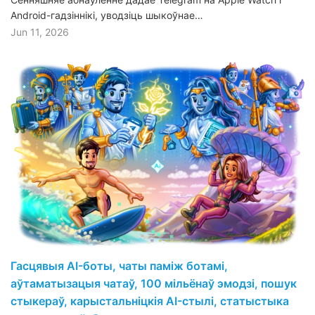
Android-гадзіннікі, уводзіць шыкоўнае…
Jun 11, 2026
Гасцявыя AI-боты, чаты паміж ботамі,
аўтаматызацыя чатаў, 100 мільёнаў эмодзі, пошук
стыкераў, карыстальніцкія AI-стылі, статыстыка