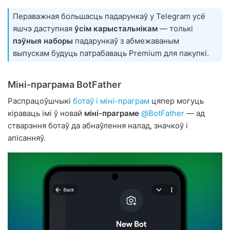
Пераважная большасць падарункаў у Telegram усё
яшчэ даступная
ўсім карыстальнікам
— толькі
пэўныя наборы
падарункаў з абмежаваным
выпускам будуць патрабаваць Premium для пакупкі.
Міні-праграма BotFather
Распрацоўшчыкі
ботаў і міні-праграм
цяпер могуць
кіраваць імі ў новай
міні-праграме
@BotFather
— ад
стварэння ботаў да абнаўлення налад, значкоў і
апісанняў.