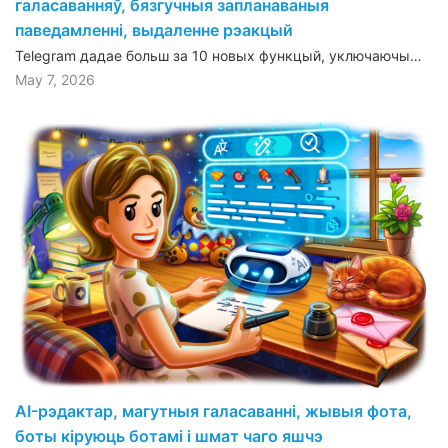
галасаванняў, бязгучныя запланаваныя
паведамленні, выдаленне рэакцый
Telegram дадае больш за 10 новых функцый, уключаючы…
May 7, 2026
AI-рэдактар, магутныя галасаванні, жывыя фота,
боты кіруюць ботамі і шмат чаго яшчэ