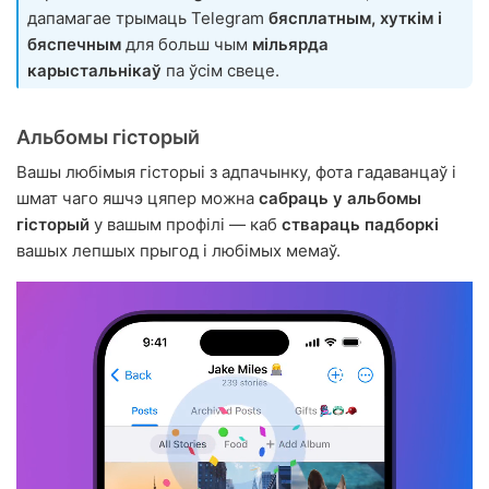
дапамагае трымаць Telegram
бясплатным, хуткім і
бяспечным
для больш чым
мільярда
карыстальнікаў
па ўсім свеце.
Альбомы гісторый
Вашы любімыя гісторыі з адпачынку, фота гадаванцаў і
шмат чаго яшчэ цяпер можна
сабраць у альбомы
гісторый
у вашым профілі — каб
ствараць падборкі
вашых лепшых прыгод і любімых мемаў.