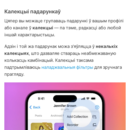
Калекцыі падарункаў
Цяпер вы можаце групаваць падарункі ў вашым профілі
або канале ў
калекцыі
— па тэме, рэдкасці або любой
іншай характарыстыцы.
Адзін і той жа падарунак можа з'яўляцца ў
некалькіх
калекцыях
, што дазваляе ствараць неабмежаваную
колькасць камбінацый. Калекцыі таксама
падтрымліваюць
наладжвальныя фільтры
для зручнага
прагляду.