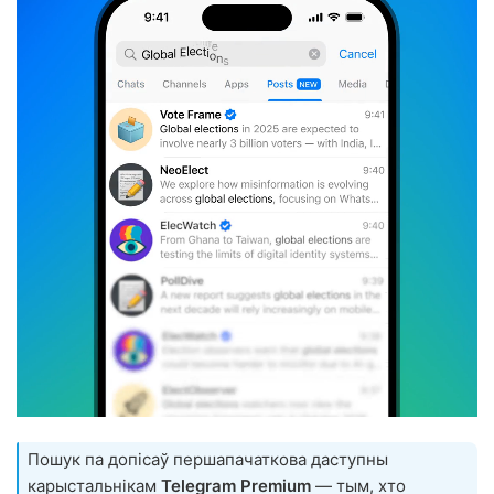
Пошук па допісаў першапачаткова даступны
карыстальнікам
Telegram Premium
— тым, хто