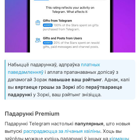
Набыццё падарункаў, адпраўка
платных
паведамленняў
і аплата прапанаваных допісаў з
дапамогай Зорак
павышае ваш рэйтынг
. Аднак, калі
вы
вяртаеце грошы за Зоркі
або
пераўтвараеце
падарункі
у Зоркі, ваш рэйтынг знізіцца.
Падарункі Premium
Падарункі Telegram настолькі
папулярныя
, што новыя
выпускі
распрадаюцца
за
лічаныя хвіліны
. Хоць вы
заўсёды можаце купіць падарункі ў іншых на
кірмашы