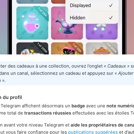
ter des cadeaux à une collection, ouvrez l’onglet
« Cadeaux »
s
 dans un canal, sélectionnez un cadeau et appuyez sur
« Ajouter
n »
.
 du profil
s Telegram affichent désormais un
badge
avec une
note numéri
ume total de
transactions réussies
effectuées avec les étoiles 
n avant votre niveau Telegram et
aide les propriétaires de can
eut vous faire confiance pour les
publications suggérées
et d’au