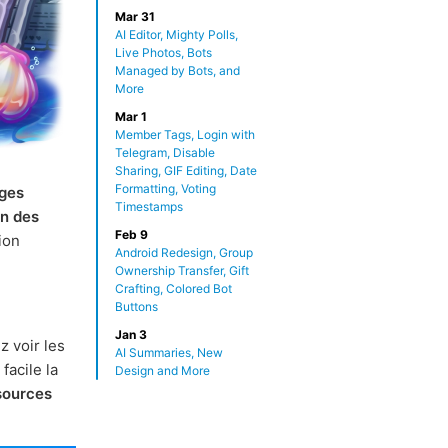
Mar 31
AI Editor, Mighty Polls,
Live Photos, Bots
Managed by Bots, and
More
Mar 1
Member Tags, Login with
Telegram, Disable
Sharing, GIF Editing, Date
Formatting, Voting
ges
Timestamps
on des
Feb 9
ion
Android Redesign, Group
Ownership Transfer, Gift
Crafting, Colored Bot
Buttons
Jan 3
z voir les
AI Summaries, New
facile la
Design and More
sources