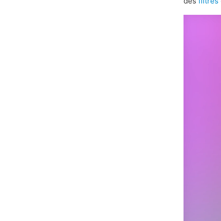
des
filtre