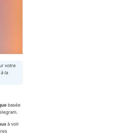
ur votre
 à la
que
basée
Telegram.
aux
à voir
tres