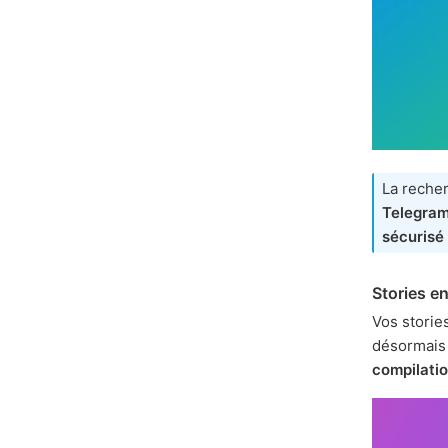
La recher
Telegra
sécurisé
Stories e
Vos storie
désormais
compilati