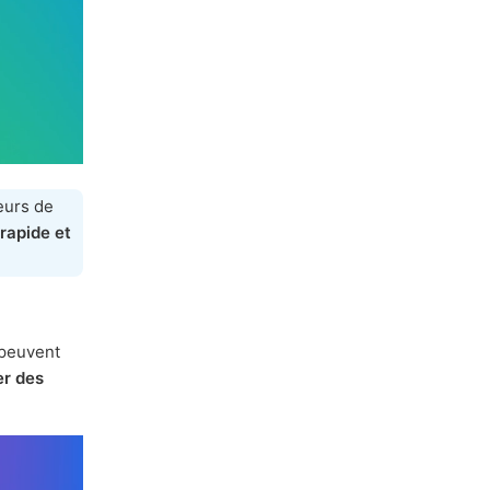
teurs de
 rapide et
 peuvent
er des