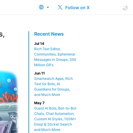
Follow on X
s,
Recent News
Jul 14
Rich Text Editor,
Communities, Ephemeral
Messages in Groups, 350
Million GIFs
Jun 11
Smartwatch Apps, Rich
Text for Bots, AI
Guardians for Groups,
and Much More
May 7
Guest AI Bots, Bot-to-Bot
Chats, Chat Automation,
Custom AI Styles, 100M+
Emoji & Sticker Search
and Much More