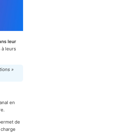
ans leur
s
à leurs
tions »
anal en
re.
 permet de
n charge