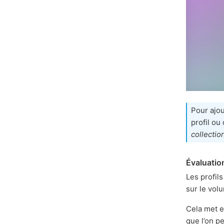
Pour ajou
profil ou
collectio
Évaluation
Les profil
sur le vol
Cela met e
que l’on p