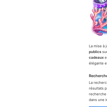
La mise à j
publics
sur
cadeaux
e
élégante e
Recherch
La recherc
résultats 
recherch
dans une 