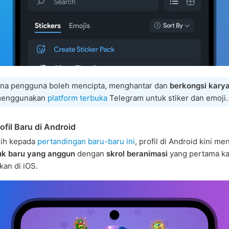
a pengguna boleh mencipta, menghantar dan
berkongsi karya
enggunakan
platform terbuka
Telegram untuk stiker dan emoji.
ofil Baru di Android
sih kepada
pertandingan baru-baru ini
, profil di Android kini m
uk baru yang anggun
dengan
skrol beranimasi
yang pertama ka
kan di iOS.