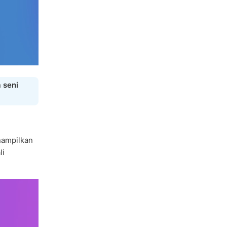
 seni
enampilkan
li