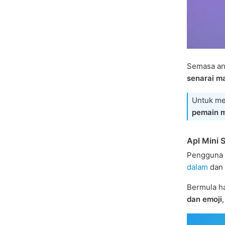
Semasa a
senarai m
Untuk me
pemain 
Apl Mini S
Pengguna 
dalam
dan 
Bermula ha
dan emoji