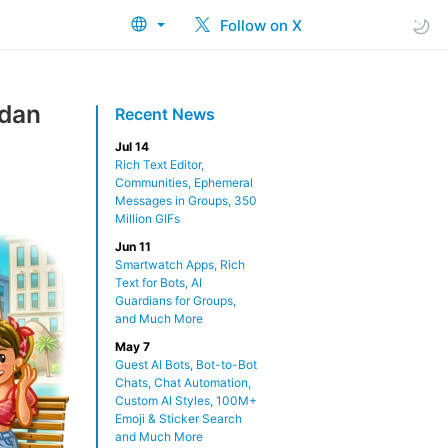
Follow on X
 dan
Recent News
Jul 14
Rich Text Editor,
Communities, Ephemeral
Messages in Groups, 350
Million GIFs
Jun 11
Smartwatch Apps, Rich
Text for Bots, AI
Guardians for Groups,
and Much More
May 7
Guest AI Bots, Bot-to-Bot
Chats, Chat Automation,
Custom AI Styles, 100M+
Emoji & Sticker Search
and Much More