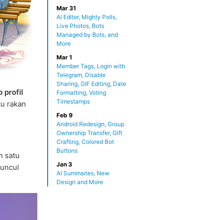
Mar 31
AI Editor, Mighty Polls,
Live Photos, Bots
Managed by Bots, and
More
Mar 1
Member Tags, Login with
Telegram, Disable
Sharing, GIF Editing, Date
b profil
Formatting, Voting
Timestamps
tu rakan
Feb 9
Android Redesign, Group
Ownership Transfer, Gift
Crafting, Colored Bot
Buttons
 satu
Jan 3
muncul
AI Summaries, New
Design and More