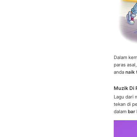
Dalam kema
paras asal
anda
naik
Muzik Di 
Lagu dari 
tekan di p
dalam
bar