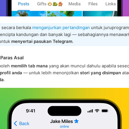
 secara berkala
menganjurkan pertandingan
untuk juruprogram
pencipta kandungan dan banyak lagi — sebahagiannya menawar
untuk
menyertai pasukan Telegram
.
 Paras Asal
boleh
memilih tab mana
yang akan muncul dahulu apabila sese
rofil anda
— untuk lebih menonjolkan
stori yang disimpan
at
da
.