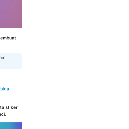
embuat
lam
rbina
ta stiker
nci
.