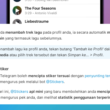
nda
menambah trek lagu
pada profil anda, ia secara automatik
m
ain
yang termasuk lagu sebelumnya.
nambah lagu ke profil anda, tekan butang
'Tambah ke Profil'
da
media
atau pilih trek tersebut dan tekan
Simpan ke… > Profil
.
tiker
Telegram boleh
mencipta stiker tersuai
dengan
penyunting te
mengurus pek melalui bot
@Stickers
.
ri ini,
@Stickers
apl mini
yang baru membolehkan anda
mencip
, mengurus pek anda, dan melihat
statistik penggunaan terperi