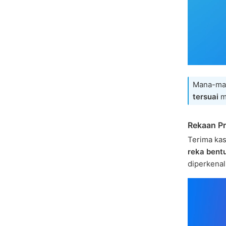
Mana-man
tersuai
m
Rekaan Pr
Terima ka
reka bent
diperkenal