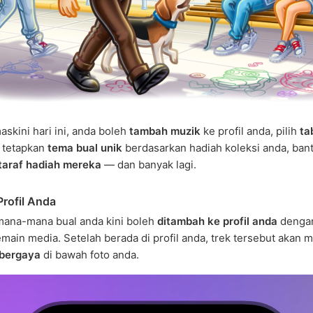
skini hari ini, anda boleh
tambah muzik
ke profil anda, pilih
ta
, tetapkan
tema bual unik
berdasarkan hadiah koleksi anda, ban
 taraf hadiah mereka
— dan banyak lagi.
Profil Anda
mana-mana bual anda kini boleh
ditambah ke profil anda
dengan
emain media. Setelah berada di profil anda, trek tersebut akan 
 bergaya
di bawah foto anda.