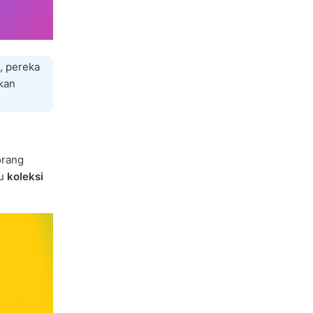
, pereka
kan
orang
au
koleksi