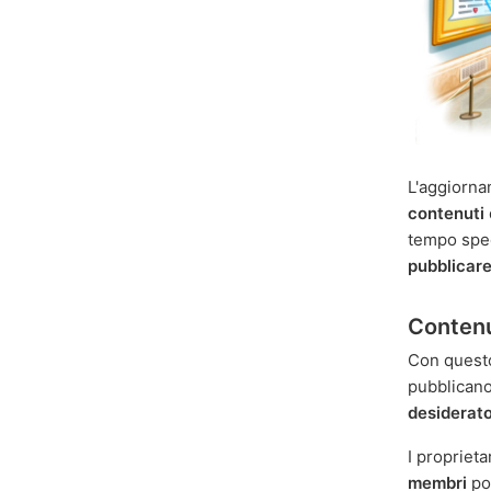
L'aggiorna
contenuti
tempo spec
pubblicar
Contenu
Con questo
pubblicano
desiderat
I propriet
membri
po