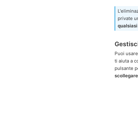
L'elimina
private u
qualsiasi
Gestisci
Puoi usare 
ti aiuta a
pulsante 
scollegar