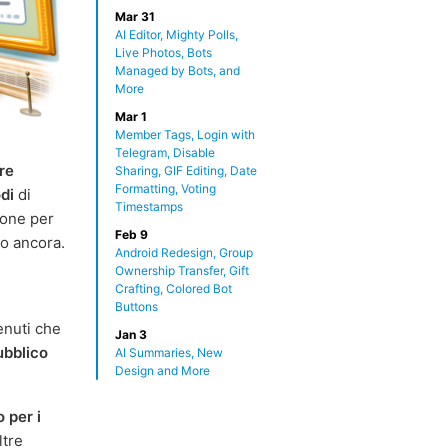
Mar 31
AI Editor, Mighty Polls,
Live Photos, Bots
Managed by Bots, and
More
Mar 1
Member Tags, Login with
Telegram, Disable
are
Sharing, GIF Editing, Date
Formatting, Voting
di
di
Timestamps
ione per
Feb 9
ro ancora.
Android Redesign, Group
Ownership Transfer, Gift
Crafting, Colored Bot
Buttons
enuti che
Jan 3
ubblico
AI Summaries, New
Design and More
o per i
ltre