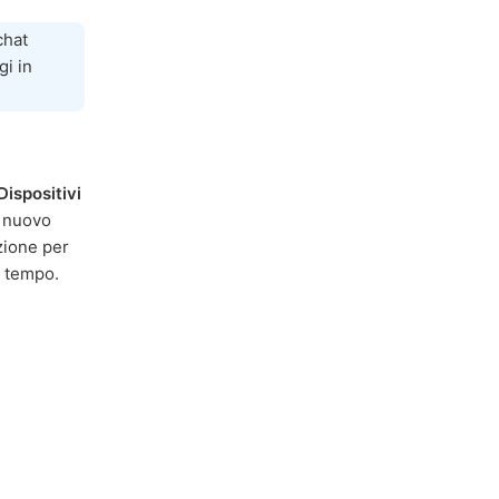
chat
i in
Dispositivi
n nuovo
zione per
i tempo.