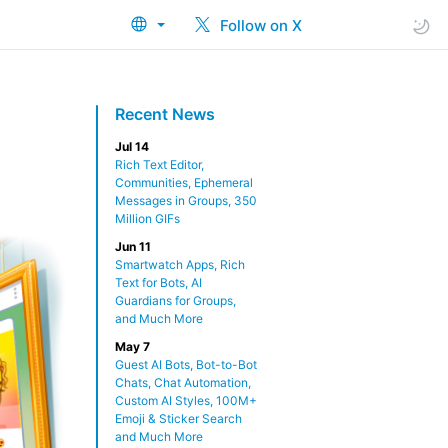
Follow on X
Recent News
Jul 14
Rich Text Editor,
Communities, Ephemeral
Messages in Groups, 350
Million GIFs
Jun 11
Smartwatch Apps, Rich
Text for Bots, AI
Guardians for Groups,
and Much More
May 7
Guest AI Bots, Bot-to-Bot
Chats, Chat Automation,
Custom AI Styles, 100M+
Emoji & Sticker Search
and Much More