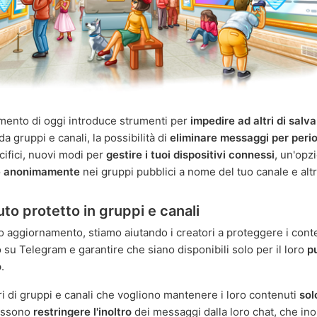
mento di oggi introduce strumenti per
impedire ad altri di salv
da gruppi e canali, la possibilità di
eliminare messaggi per perio
ifici, nuovi modi per
gestire i tuoi dispositivi connessi
, un'opz
e anonimamente
nei gruppi pubblici a nome del tuo canale e alt
to protetto in gruppi e canali
 aggiornamento, stiamo aiutando i creatori a proteggere i cont
 su Telegram e garantire che siano disponibili solo per il loro
p
o
.
ari di gruppi e canali che vogliono mantenere i loro contenuti
sol
ssono
restringere l'inoltro
dei messaggi dalla loro chat, che ino