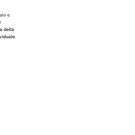
ale e
i
a della
viduale
.