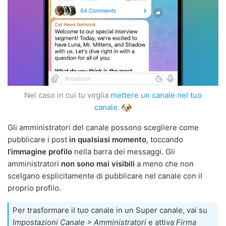
Nel caso in cui tu voglia
mettere un canale nel tuo
canale
.
Gli amministratori del canale possono scegliere come
pubblicare i post
in qualsiasi momento
, toccando
l'immagine profilo
nella barra dei messaggi. Gli
amministratori
non sono mai visibili
a meno che non
scelgano esplicitamente di pubblicare nel canale con il
proprio profilo.
Per trasformare il tuo canale in un Super canale, vai su
Impostazioni Canale > Amministratori
e attiva
Firma