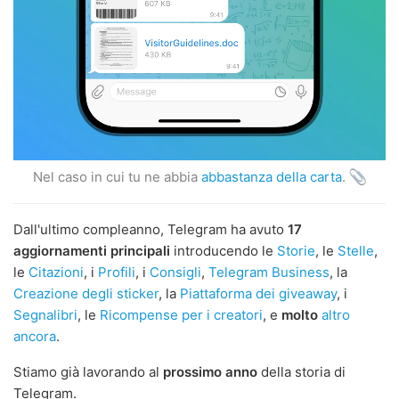
Nel caso in cui tu ne abbia
abbastanza della carta
.
Dall'ultimo compleanno, Telegram ha avuto
17
aggiornamenti principali
introducendo le
Storie
, le
Stelle
,
le
Citazioni
, i
Profili
, i
Consigli
,
Telegram Business
, la
Creazione degli sticker
, la
Piattaforma dei giveaway
, i
Segnalibri
, le
Ricompense per i creatori
, e
molto
altro
ancora
.
Stiamo già lavorando al
prossimo anno
della storia di
Telegram.