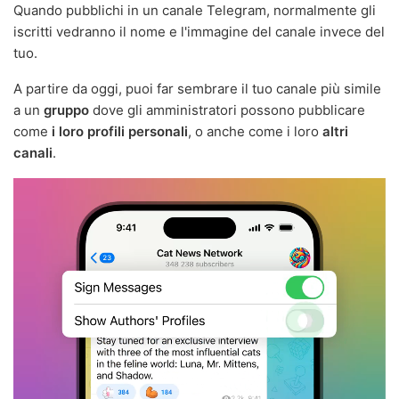
Quando pubblichi in un canale Telegram, normalmente gli
iscritti vedranno il nome e l'immagine del canale invece del
tuo.
A partire da oggi, puoi far sembrare il tuo canale più simile
a un
gruppo
dove gli amministratori possono pubblicare
come
i loro profili personali
, o anche come i loro
altri
canali
.