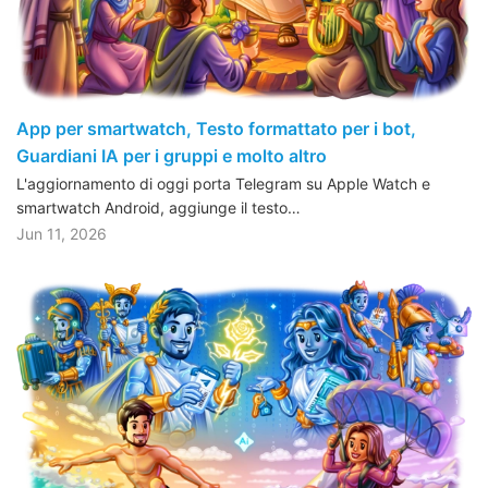
App per smartwatch, Testo formattato per i bot,
Guardiani IA per i gruppi e molto altro
L'aggiornamento di oggi porta Telegram su Apple Watch e
smartwatch Android, aggiunge il testo…
Jun 11, 2026