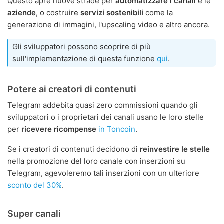
Questo apre nuove strade per
automatizzare i canali
e le
aziende
, o costruire
servizi sostenibili
come la
generazione di immagini, l'upscaling video e altro ancora.
Gli sviluppatori possono scoprire di più
sull'implementazione di questa funzione
qui
.
Potere ai creatori di contenuti
Telegram addebita quasi zero commissioni quando gli
sviluppatori o i proprietari dei canali usano le loro stelle
per
ricevere ricompense
in Toncoin
.
Se i creatori di contenuti decidono di
reinvestire le stelle
nella promozione del loro canale con inserzioni su
Telegram, agevoleremo tali inserzioni con un ulteriore
sconto del 30%
.
Super canali