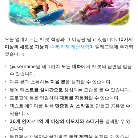
오늘 업데이트는 AI 봇 혁명과 그 이상을 담고 있습니다.
10가지
이상의 새로운 기능
과
수백 가지 개선사항
이 텔레그램에 추가되
었습니다:
@username을 태그하여
모든 대화
에서 AI 봇의 답변을 받을
수 있습니다.
다른 봇과 소통하는
자율 봇
을 설정할 수 있습니다.
봇이
텍스트를 실시간으로 생성
하는 모습을 볼 수 있습니다.
프로필에 봇을 연결하여
대화를 자동화
할 수 있습니다.
텍스트 에디터를 위한
맞춤형 AI 스타일
을 만들고 공유할 수
있습니다.
36개 언어
로
1억 개 이상의 이모지와 스티커
를 검색할 수 있
습니다.
투표에서 채널이나 국가별로
투표 제한
을 설정할 수 있습니