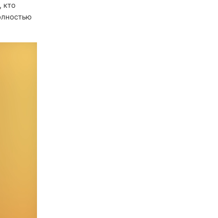
, кто
олностью