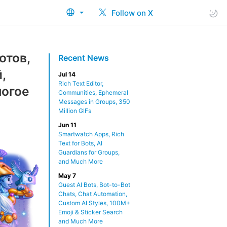
Follow on X
отов,
Recent News
,
Jul 14
Rich Text Editor,
ногое
Communities, Ephemeral
Messages in Groups, 350
Million GIFs
Jun 11
Smartwatch Apps, Rich
Text for Bots, AI
Guardians for Groups,
and Much More
May 7
Guest AI Bots, Bot-to-Bot
Chats, Chat Automation,
Custom AI Styles, 100M+
Emoji & Sticker Search
and Much More