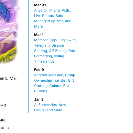
Mar 31
AI Editor, Mighty Polls,
Live Photos, Bots
Managed by Bots, and
More
Mar 1
Member Tags, Login with
Telegram, Disable
Sharing, GIF Editing, Date
Formatting, Voting
Timestamps
Feb 9
Android Redesign, Group
ько. Мы
Ownership Transfer, Gift
Crafting, Colored Bot
Buttons
Jan 3
ими
AI Summaries, New
Design and More
ии
.
филю.