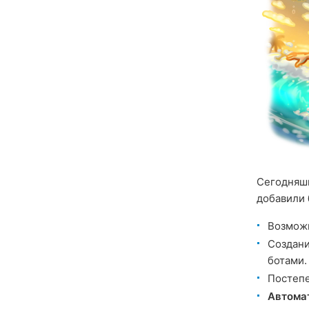
Сегодняшн
добавили
Возможн
Создан
ботами.
Постепе
Автома