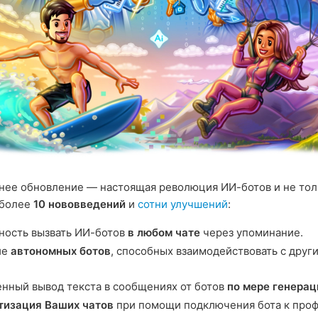
ее обновление — настоящая революция ИИ-ботов и не тол
 более
10 нововведений
и
сотни улучшений
:
ость вызвать ИИ-ботов
в любом чате
через упоминание.
ие
автономных ботов
, способных взаимодействовать с друг
нный вывод текста в сообщениях от ботов
по мере генерац
тизация Ваших чатов
при помощи подключения бота к про