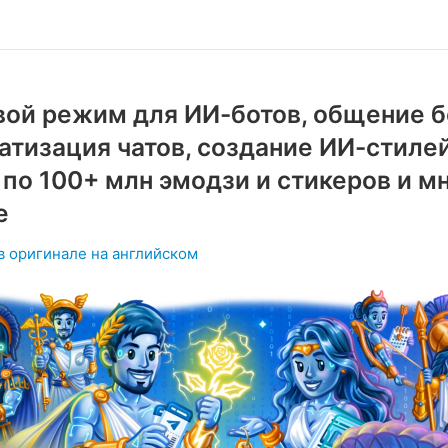
вой режим для ИИ-ботов, общение б
атизация чатов, создание ИИ-стилей
 по 100+ млн эмодзи и стикеров и м
е
в оригинале на английском