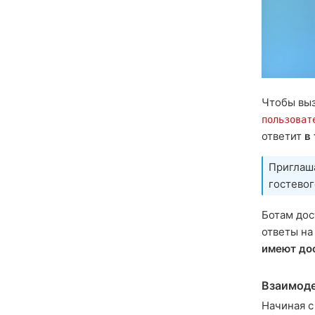
Чтобы выз
пользоват
ответит
в
Приглаш
гостевог
Ботам до
ответы на
имеют до
Взаимод
Начиная с