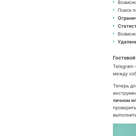
Возможн
Поиск п
Ограни
Статис
Возмож
Удален
Гостевой
Telegram
между соб
Теперь дл
инструмен
личном ил
проверить
выполнить