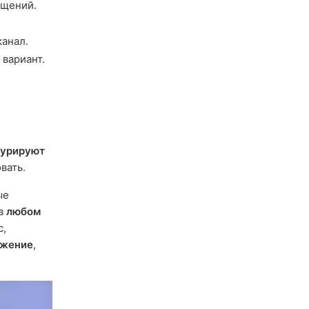
бщений.
канал.
вариант.
курируют
вать.
ые
 в
любом
с,
ажение
,