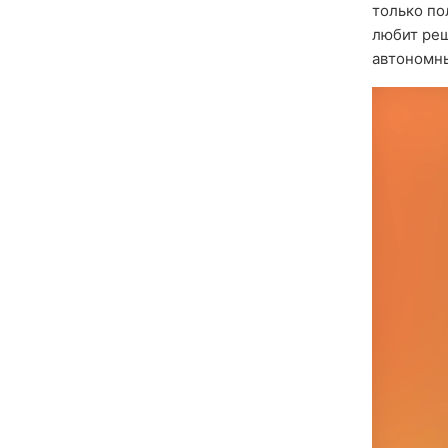
только по
любит реш
автономны