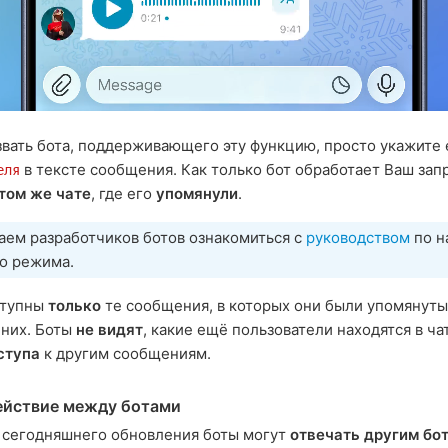
вать бота, поддерживающего эту функцию, просто укажите
в тексте сообщения. Как только бот обработает Ваш запр
еля
 том же чате
, где его
упомянули
.
аем разработчиков ботов ознакомиться с
руководством
по н
о режима.
ступны
только
те сообщения, в которых они были упомянуты
 них. Боты
не видят
, какие ещё пользователи находятся в ча
ступа
к другим сообщениям.
ействие между ботами
 сегодняшнего обновления боты могут
отвечать другим бо