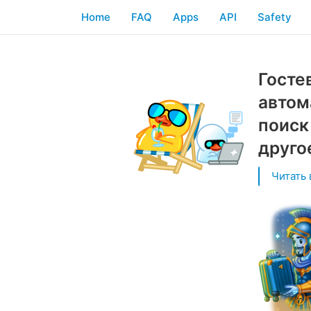
Home
FAQ
Apps
API
Safety
Госте
автом
поиск
друго
Читать 