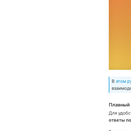
В
этом р
взаимод
Плавный 
Для удобс
ответы п