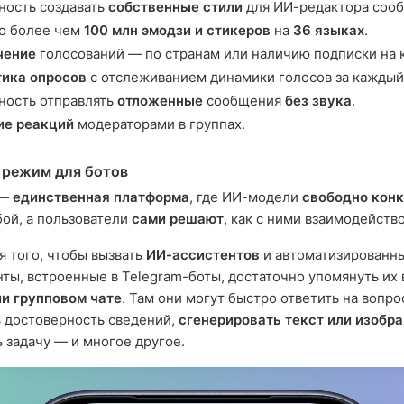
ость создавать
собственные стили
для ИИ-редактора соо
о более чем
100 млн эмодзи и стикеров
на
36 языках
.
чение
голосований — по странам или наличию подписки на 
тика опросов
с отслеживанием динамики голосов за каждый 
ность отправлять
отложенные
сообщения
без звука
.
ие реакций
модераторами в группах.
 режим для ботов
 —
единственная платформа
, где ИИ-модели
свободно кон
ой, а пользователи
сами решают
, как с ними взаимодейство
я того, чтобы вызвать
ИИ-ассистентов
и автоматизированн
ты, встроенные в Telegram-боты, достаточно упомянуть их
и групповом чате
. Там они могут быстро ответить на вопро
 достоверность сведений,
сгенерировать текст или изобр
 задачу — и многое другое.