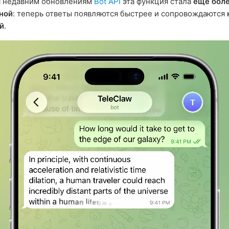
я недавним обновлениям
Bot API
эта функция стала
ещё бол
ной
: теперь ответы появляются быстрее и сопровождаются
й
.