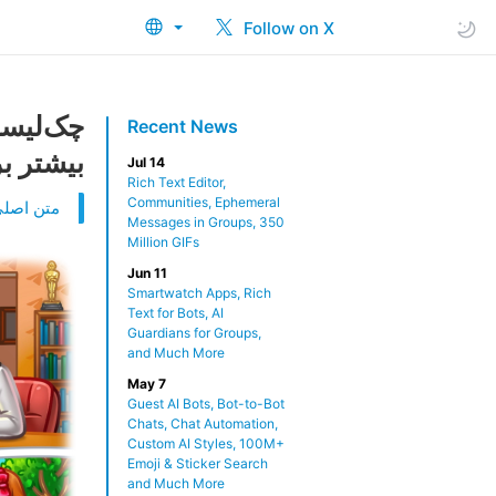
Follow on X
چک‌لیست
Recent News
بیشتر بر
Jul 14
Rich Text Editor,
Communities, Ephemeral
متن اصلی 
Messages in Groups, 350
Million GIFs
Jun 11
Smartwatch Apps, Rich
Text for Bots, AI
Guardians for Groups,
and Much More
May 7
Guest AI Bots, Bot-to-Bot
Chats, Chat Automation,
Custom AI Styles, 100M+
Emoji & Sticker Search
and Much More