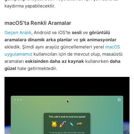
kaydırma yapabilecektir.
macOS'ta Renkli Aramalar
Geçen Aralık
, Android ve iOS'te
sesli
ve
görüntülü
aramalara
dinamik arka planlar
ve
şık animasyonlar
ekledik. Şimdi aynı arayüz güncellemeleri yerel
macOS
uygulamamız
kullanıcıları için de mevcut olup, masaüstü
aramaları
eskisinden daha az kaynak
kullanırken
daha
güzel
hale getirmektedir.