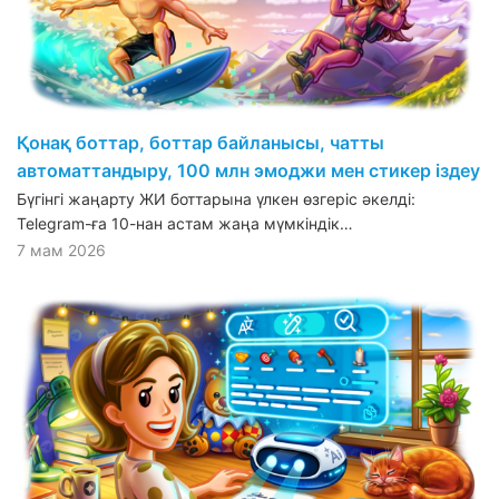
Қонақ боттар, боттар байланысы, чатты
автоматтандыру, 100 млн эмоджи мен стикер іздеу
Бүгінгі жаңарту ЖИ боттарына үлкен өзгеріс әкелді:
Telegram-ға 10-нан астам жаңа мүмкіндік…
7 мам 2026