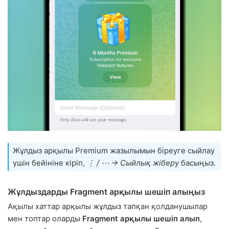
Жұлдыз арқылы Premium жазылымын біреуге сыйлау
үшін бейініне кіріп,
⋮ / ⋯ → Сыйлық жіберу
басыңыз.
Жұлдыздарды Fragment арқылы шешіп алыңыз
Ақылы хаттар арқылы жұлдыз тапқан қолданушылар
мен топтар оларды
Fragment арқылы шешіп алып
,