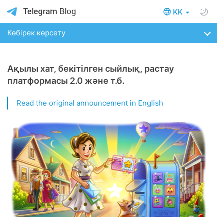
KK
Көбірек көрсету
Ақылы хат, бекітілген сыйлық, растау
платформасы 2.0 және т.б.
Read the original announcement in English