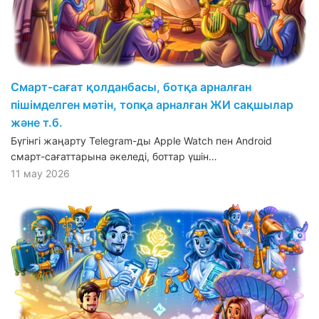
Смарт-сағат қолданбасы, ботқа арналған
пішімделген мәтін, топқа арналған ЖИ сақшылар
және т.б.
Бүгінгі жаңарту Telegram-ды Apple Watch пен Android
смарт-сағаттарына әкеледі, боттар үшін…
11 мау 2026