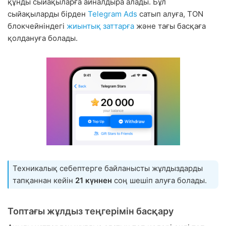
құнды сыйақыларға айналдыра алады. Бұл
сыйақыларды бірден
Telegram Ads
сатып алуға, TON
блокчейніндегі
жиынтық заттарға
және тағы басқаға
қолдануға болады.
Техникалық себептерге байланысты жұлдыздарды
тапқаннан кейін
21 күннен
соң шешіп алуға болады.
Топтағы жұлдыз теңгерімін басқару