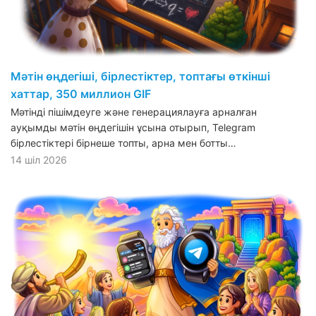
Мәтін өңдегіші, бірлестіктер, топтағы өткінші
хаттар, 350 миллион GIF
Мәтінді пішімдеуге және генерациялауға арналған
ауқымды мәтін өңдегішін ұсына отырып, Telegram
бірлестіктері бірнеше топты, арна мен ботты…
14 шіл 2026