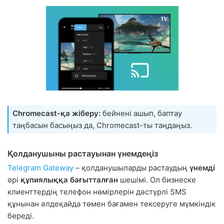
Chromecast-қа жіберу:
бейнені ашып, баптау
таңбасын басыңыз да, Chromecast-ты таңдаңыз.
Қолданушыны растауынан үнемдеңіз
Telegram Gateway
– қолданушыларды растаудың
үнемді
әрі
құпиялыққа бағытталған
шешімі. Ол бизнеске
клиенттердің телефон нөмірлерін дәстүрлі SMS
құнынан әлдеқайда төмен бағамен тексеруге мүмкіндік
береді.