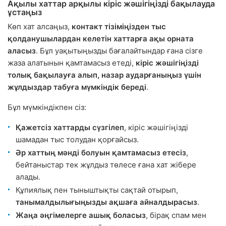
Ақылы хаттар арқылы кіріс жәшігіңізді бақылауда
ұстаңыз
Көп хат алсаңыз,
контакт тізіміңізден тыс
қолданушылардан келетін хаттарға ақы орната
аласыз
. Бұл уақытыңызды бағалайтындар ғана сізге
жаза алатынын қамтамасыз етеді,
кіріс жәшігіңізді
толық бақылауға алып, назар аударғаныңыз үшін
жұлдыздар табуға мүмкіндік береді
.
Бұл мүмкіндікпен сіз:
Қажетсіз хаттарды сүзгілеп
, кіріс жәшігіңізді
шамадан тыс толудан қорғайсыз.
Әр хаттың мәнді болуын қамтамасыз етесіз
,
бейтаныстар тек жұлдыз төлесе ғана хат жібере
алады.
Құпиялық пен тыныштықты сақтай отырып,
танымалдылығыңызды ақшаға айналдырасыз
.
Жаңа әңгімелерге ашық боласыз
, бірақ спам мен