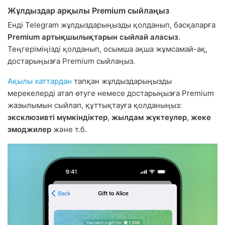
Жұлдыздар арқылы Premium сыйлаңыз
Енді Telegram жұлдыздарыңызды қолданып, басқаларға
Premium артықшылықтарын сыйлай аласыз
.
Теңгеріміңізді қолданып, осымша ақша жұмсамай-ақ,
достарыңызға Premium сыйлаңыз.
Ақылы хаттардан
тапқан жұлдыздарыңызды
мерекелерді атап өтуге немесе достарыңызға Premium
жазылымын сыйлап, құттықтауға қолданыңыз:
эксклюзивті мүмкіндіктер
,
жылдам жүктеулер
,
жеке
эмоджилер
және т.б.