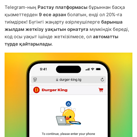
Telegram-ның
Растау платформасы
бұрыннан басқа
қызметтерден
9 есе арзан
болатын, енді ол 20%-ға
тиімдірек! Бүгінгі жаңарту әзірлеушілерге
барынша
жылдам жеткізу уақытын орнатуға
мүмкіндік береді,
код осы уақыт ішінде жеткізілмесе, ол
автоматты
түрде қайтарылады
.