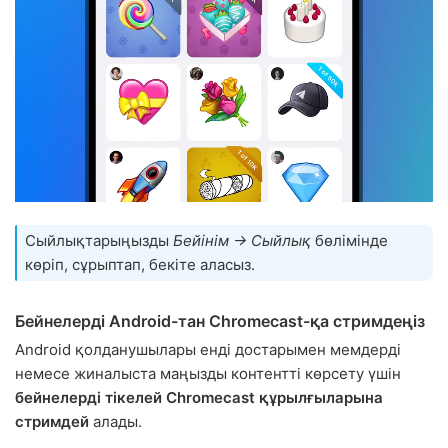
Сыйлықтарыңызды
Бейінім → Сыйлық
бөлімінде
көріп, сұрыптап, бекіте аласыз.
Бейнелерді Android-тан Chromecast-қа стримдеңіз
Android қолданушылары енді достарымен мемдерді
немесе жиналыста маңызды контентті көрсету үшін
бейнелерді тікелей Chromecast құрылғыларына
стримдей
алады.