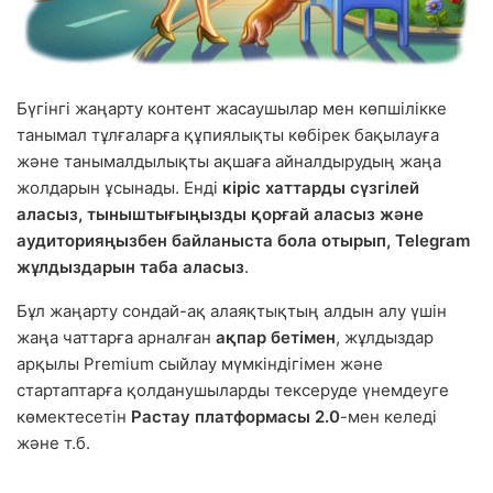
Бүгінгі жаңарту контент жасаушылар мен көпшілікке
танымал тұлғаларға құпиялықты көбірек бақылауға
және танымалдылықты ақшаға айналдырудың жаңа
жолдарын ұсынады. Енді
кіріс хаттарды сүзгілей
аласыз, тыныштығыңызды қорғай аласыз және
аудиторияңызбен байланыста бола отырып, Telegram
жұлдыздарын таба аласыз
.
Бұл жаңарту сондай-ақ алаяқтықтың алдын алу үшін
жаңа чаттарға арналған
ақпар бетімен
, жұлдыздар
арқылы Premium сыйлау мүмкіндігімен және
стартаптарға қолданушыларды тексеруде үнемдеуге
көмектесетін
Растау платформасы 2.0
-мен келеді
және т.б.