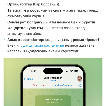
Ортақ топтар
(бар болсаңыз).
Telegram-ға қосылған уақыты
– жаңа тіркелгілерді
ажырату үшін көріңіз.
Соңғы рет қолданушы аты немесе бейін суретін
жаңартқан уақыты
– кенеттен өзгерістерді
анықтауға ыңғайлы.
Анық көрсеткіштер:
қолданушының
ресми тіркелгі
екенін,
үшінші тарап растағанын
немесе жай ғана
қарапайым қолданушы екенін көрсетеді.