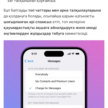
хат тасқынынан қорғайсыз.
Бұл баптауды
топ чаттары мен арна талқылауларына
да қолдануға болады, осылайша қарым-қатынасты
шоғырланған әрі спамсыз
етіп, топ иелеріне
қауымдастықты ақшаға айналдыруға және мәнді
әңгімелерден жұлдыздар табуға
көмектеседі.