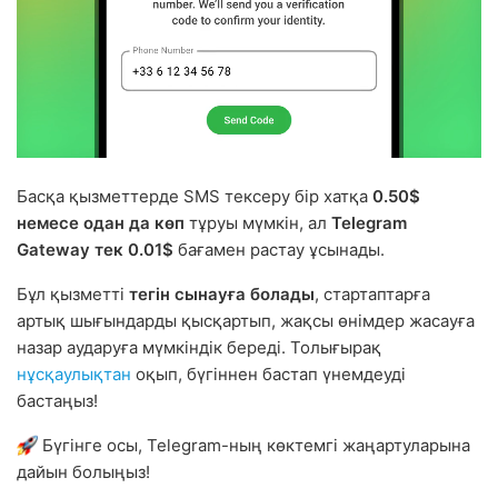
Басқа қызметтерде SMS тексеру бір хатқа
0.50$
немесе одан да көп
тұруы мүмкін, ал
Telegram
Gateway тек 0.01$
бағамен растау ұсынады.
Бұл қызметті
тегін сынауға болады
, стартаптарға
артық шығындарды қысқартып, жақсы өнімдер жасауға
назар аударуға мүмкіндік береді. Толығырақ
нұсқаулықтан
оқып, бүгіннен бастап үнемдеуді
бастаңыз!
Бүгінге осы, Telegram-ның көктемгі жаңартуларына
дайын болыңыз!