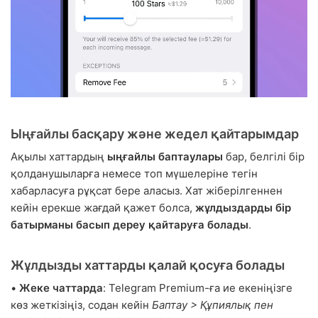
Ыңғайлы басқару және жедел қайтарымдар
Ақылы хаттардың
ыңғайлы баптаулары
бар, белгілі бір
қолданушыларға немесе топ мүшелеріне тегін
хабарласуға рұқсат бере аласыз. Хат жіберілгеннен
кейін ерекше жағдай қажет болса,
жұлдыздарды бір
батырманы басып дереу қайтаруға болады
.
Жұлдызды хаттарды қалай қосуға болады
•
Жеке чаттарда
: Telegram Premium-ға ие екеніңізге
көз жеткізіңіз, содан кейін
Баптау > Құпиялық пен