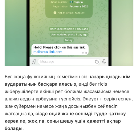
Бұл жаңа функцияның көмегімен сіз
назарыңызды кім
аударатынын басқара аласыз
, енді белгісіз
жіберушілерге екінші рет болжам жасамайсыз немесе
алаяқтардың арбауына түспейсіз. Әлеуетті серіктеспен,
жанкүйермен немесе жаңа досыңызбен сөйлесіп
жатсаңыз да,
сізде оңай және сенімді түрде қатысу
керек пе, жоқ па, соны шешу үшін қажетті ақпар
болады
.