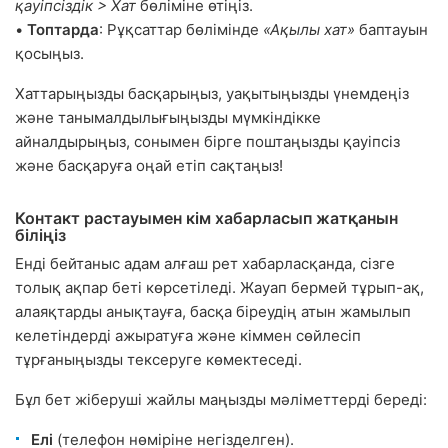
қауіпсіздік > Хат
бөліміне өтіңіз.
•
Топтарда
: Рұқсаттар бөлімінде
«Ақылы хат»
баптауын
қосыңыз.
Хаттарыңызды басқарыңыз, уақытыңызды үнемдеңіз
және танымалдылығыңызды мүмкіндікке
айналдырыңыз, сонымен бірге поштаңызды қауіпсіз
және басқаруға оңай етіп сақтаңыз!
Контакт растауымен кім хабарласып жатқанын
біліңіз
Енді бейтаныс адам алғаш рет хабарласқанда, сізге
толық ақпар беті көрсетіледі. Жауап бермей тұрып-ақ,
алаяқтарды анықтауға, басқа біреудің атын жамылып
келетіндерді ажыратуға және кіммен сөйлесіп
тұрғаныңызды тексеруге көмектеседі.
Бұл бет жіберуші жайлы маңызды мәліметтерді береді:
Елі
(телефон нөміріне негізделген).