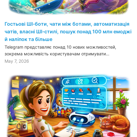
Гостьові ШІ-боти, чати між ботами, автоматизація
чатів, власні ШІ-стилі, пошук понад 100 млн емоджі
й наліпок та більше
Telegram представляє понад 10 нових можливостей,
зокрема можливість користувачам отримувати…
May 7, 2026