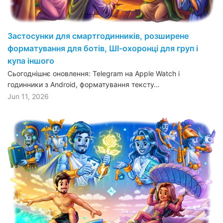
Застосунки для смартгодинників, розширене
форматування для ботів, ШІ-охоронці для груп і
купа іншого
Сьогоднішнє оновлення: Telegram на Apple Watch і
годинники з Android, форматування тексту…
Jun 11, 2026