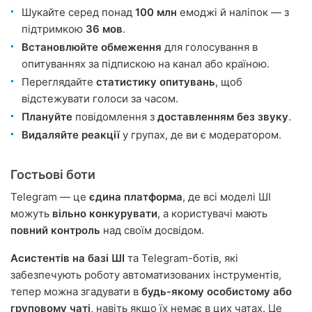
Шукайте серед понад
100 млн
емоджі й наліпок — з
підтримкою
36 мов
.
Встановлюйте обмеження
для голосування в
опитуваннях за підпискою на канал або країною.
Переглядайте
статистику опитувань
, щоб
відстежувати голоси за часом.
Плануйте
повідомлення з
доставленням без звуку
.
Видаляйте реакції
у групах, де ви є модератором.
Гостьові боти
Telegram — це
єдина платформа
, де всі моделі ШІ
можуть
вільно конкурувати
, а користувачі мають
повний контроль
над своїм досвідом.
Асистентів на базі ШІ
та Telegram-ботів, які
забезпечують роботу автоматизованих інструментів,
тепер можна згадувати в
будь-якому особистому або
груповому чаті
, навіть якщо їх немає в цих чатах. Це