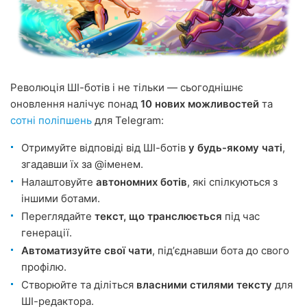
Революція ШІ-ботів і не тільки — сьогоднішнє
оновлення налічує понад
10 нових можливостей
та
сотні поліпшень
для Telegram:
Отримуйте відповіді від ШІ-ботів
у будь-якому чаті
,
згадавши їх за @іменем.
Налаштовуйте
автономних ботів
, які спілкуються з
іншими ботами.
Переглядайте
текст, що транслюється
під час
генерації.
Автоматизуйте свої чати
, підʼєднавши бота до свого
профілю.
Створюйте та діліться
власними стилями тексту
для
ШІ-редактора.