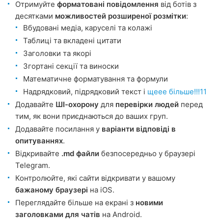
Отримуйте
форматовані повідомлення
від ботів з
десятками
можливостей розширеної розмітки
:
Вбудовані медіа, каруселі та колажі
Таблиці та вкладені цитати
Заголовки та якорі
Згортані секції та виноски
Математичне форматування та формули
Надрядковий, підрядковий текст і
щеее більше!!!11
Додавайте
ШІ-охорону
для
перевірки людей
перед
тим, як вони приєднаються до ваших груп.
Додавайте посилання у
варіанти відповіді в
опитуваннях
.
Відкривайте
.md файли
безпосередньо у браузері
Telegram.
Контролюйте, які сайти відкривати у вашому
бажаному браузері
на iOS.
Переглядайте більше на екрані з
новими
заголовками для чатів
на Android.