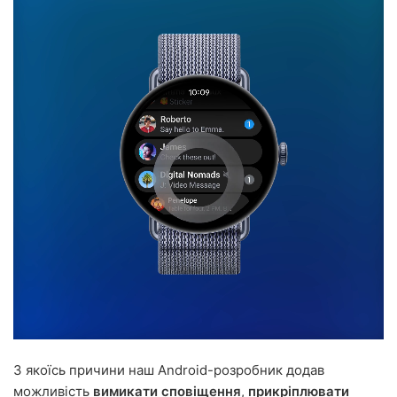
З якоїсь причини наш Android-розробник додав
можливість
вимикати сповіщення
,
прикріплювати