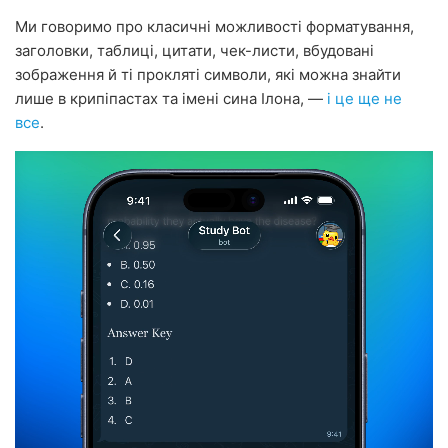
Ми говоримо про класичні можливості форматування,
заголовки, таблиці, цитати, чек-листи, вбудовані
зображення й ті прокляті символи, які можна знайти
лише в крипіпастах та імені сина Ілона, —
і це ще не
все
.