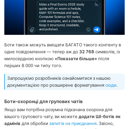
Боти також можуть вміщати БАГАТО такого контенту в
одне повідомлення — тепер аж до
32 768
символів, із
милосердною кнопкою
«Показати більше»
після
перших 8 000 чи типу того.
Запрошуємо розробників ознайомитися з нашою
документацією про розширене форматування
сюди
.
Боти-охоронці для групових чатів
Якщо вам потрібна розумна підкачана охорона для
вашого групового чату, ви можете
додати ШІ-ботів як
адмінів
для обробки
запитів на приєднання
. Звісно,