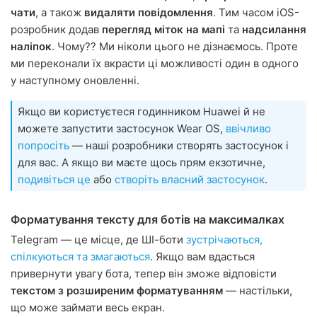
чати
, а також
видаляти повідомлення
. Тим часом iOS-
розробник додав
перегляд міток на мапі
та
надсилання
наліпок
. Чому?? Ми ніколи цього не дізнаємось. Проте
ми переконали їх вкрасти ці можливості один в одного
у наступному оновленні.
Якщо ви користуєтеся годинником Huawei й не
можете запустити застосунок Wear OS,
ввічливо
попросіть
— наші розробники створять застосунок і
для вас. А якщо ви маєте щось прям екзотичне,
подивіться це
або
створіть власний застосунок
.
Форматування тексту для ботів на максималках
Telegram — це місце, де ШІ-боти
зустрічаються,
спілкуються та змагаються
. Якщо вам вдасться
привернути увагу бота, тепер він зможе відповісти
текстом з розширеним форматуванням
— настільки,
що може займати весь екран.