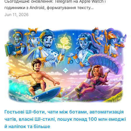
Сьогоднішнє оновлення: Telegram на Apple Watch і
годинники з Android, форматування тексту…
Jun 11, 2026
Гостьові ШІ-боти, чати між ботами, автоматизація
чатів, власні ШІ-стилі, пошук понад 100 млн емоджі
й наліпок та більше