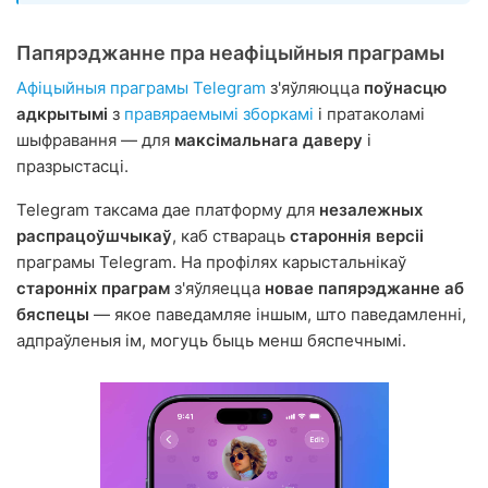
Папярэджанне пра неафіцыйныя праграмы
Афіцыйныя праграмы Telegram
з'яўляюцца
поўнасцю
адкрытымі
з
правяраемымі зборкамі
і пратаколамі
шыфравання — для
максімальнага даверу
і
празрыстасці.
Telegram таксама дае платформу для
незалежных
распрацоўшчыкаў
, каб ствараць
староннія версіі
праграмы Telegram. На профілях карыстальнікаў
старонніх праграм
з'яўляецца
новае папярэджанне аб
бяспецы
— якое паведамляе іншым, што паведамленні,
адпраўленыя ім, могуць быць менш бяспечнымі.