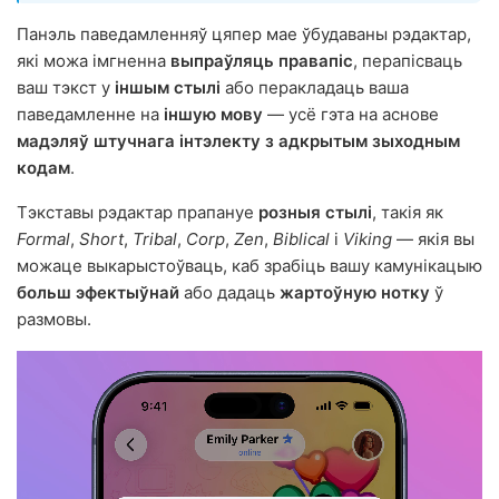
Панэль паведамленняў цяпер мае ўбудаваны рэдактар,
які можа імгненна
выпраўляць правапіс
, перапісваць
ваш тэкст у
іншым стылі
або перакладаць ваша
паведамленне на
іншую мову
— усё гэта на аснове
мадэляў штучнага інтэлекту з адкрытым зыходным
кодам
.
Тэкставы рэдактар прапануе
розныя стылі
, такія як
Formal
,
Short
,
Tribal
,
Corp
,
Zen
,
Biblical
і
Viking
— якія вы
можаце выкарыстоўваць, каб зрабіць вашу камунікацыю
больш эфектыўнай
або дадаць
жартоўную нотку
ў
размовы.