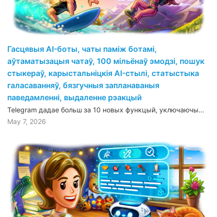
Гасцявыя AI-боты, чаты паміж ботамі,
аўтаматызацыя чатаў, 100 мільёнаў эмодзі, пошук
стыкераў, карыстальніцкія AI-стылі, статыстыка
галасаванняў, бязгучныя запланаваныя
паведамленні, выдаленне рэакцый
Telegram дадае больш за 10 новых функцый, уключаючы…
May 7, 2026