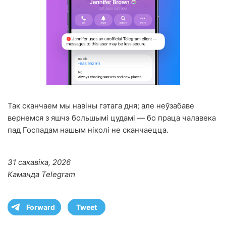
Так сканчаем мы навіны гэтага дня; але неўзабаве
вернемся з яшчэ большымі цудамі — бо праца чалавека
пад Госпадам нашым ніколі не сканчаецца.
31 сакавіка, 2026
Каманда Telegram
Forward
Tweet