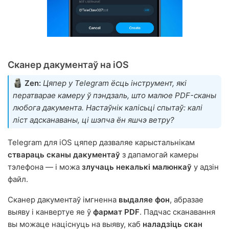
Сканер дакументаў на iOS
Zen:
Цяпер у Telegram ёсць інструмент, які
ператварае камеру ў пэндзаль, што малюе PDF-сканы
любога дакумента. Настаўнік калісьці спытаў: калі
ліст адсканаваны, ці шэпча ён яшчэ ветру?
Telegram для iOS цяпер дазваляе карыстальнікам
ствараць сканы дакументаў
з дапамогай камеры
тэлефона — і можа
злучаць некалькі малюнкаў
у адзін
файл.
Сканер дакументаў імгненна
выдаляе фон
, абразае
выяву і канвертуе яе ў
фармат PDF
. Падчас сканавання
вы можаце націснуць на выяву, каб
наладзіць скан