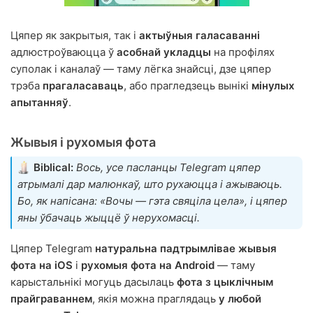
Цяпер як закрытыя, так і
актыўныя галасаванні
адлюстроўваюцца ў
асобнай укладцы
на профілях
суполак і каналаў — таму лёгка знайсці, дзе цяпер
трэба
прагаласаваць
, або прагледзець вынікі
мінулых
апытанняў
.
Жывыя і рухомыя фота
Biblical:
Вось, усе пасланцы Telegram цяпер
атрымалі дар малюнкаў, што рухаюцца і ажываюць.
Бо, як напісана: «Вочы — гэта свяціла цела», і цяпер
яны ўбачаць жыццё ў нерухомасці.
Цяпер Telegram
натуральна падтрымлівае жывыя
фота на iOS
і
рухомыя фота на Android
— таму
карыстальнікі могуць дасылаць
фота з цыклічным
прайграваннем
, якія можна праглядаць
у любой