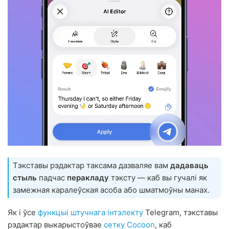
Тэкставы рэдактар таксама дазваляе вам
дадаваць
стыль
падчас
перакладу
тэксту — каб вы гучалі як
замежная каралеўская асоба або шматмоўны манах.
Як і ўсе
функцыі штучнага інтэлекту
Telegram, тэкставы
рэдактар выкарыстоўвае
сетку Cocoon
, каб