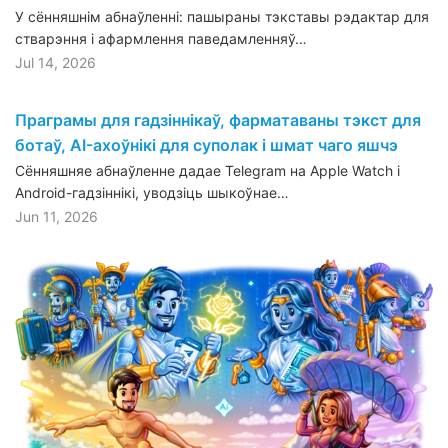
У сённяшнім абнаўленні: пашыраны тэкставы рэдактар для
стварэння і афармлення паведамленняў…
Jul 14, 2026
Праграмы для гадзіннікаў, фарматаваны тэкст для
ботаў, AI-ахоўнікі для суполак і шмат чаго яшчэ
Сённяшняе абнаўленне дадае Telegram на Apple Watch і
Android-гадзіннікі, уводзіць шыкоўнае…
Jun 11, 2026