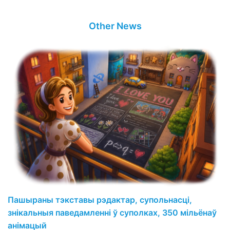
Other News
Пашыраны тэкставы рэдактар, супольнасці,
знікальныя паведамленні ў суполках, 350 мільёнаў
анімацый