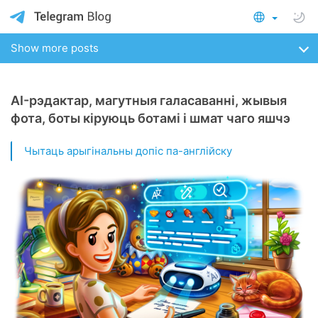
Show more posts
AI-рэдактар, магутныя галасаванні, жывыя
фота, боты кіруюць ботамі і шмат чаго яшчэ
Чытаць арыгінальны допіс па-англійску