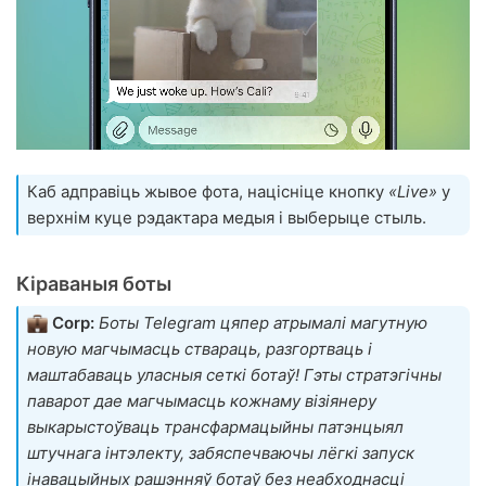
Каб адправіць жывое фота, націсніце кнопку
«Live»
у
верхнім куце рэдактара медыя і выберыце стыль.
Кіраваныя боты
Corp:
Боты Telegram цяпер атрымалі магутную
новую магчымасць ствараць, разгортваць і
маштабаваць уласныя сеткі ботаў! Гэты стратэгічны
паварот дае магчымасць кожнаму візіянеру
выкарыстоўваць трансфармацыйны патэнцыял
штучнага інтэлекту, забяспечваючы лёгкі запуск
інавацыйных рашэнняў ботаў без неабходнасці