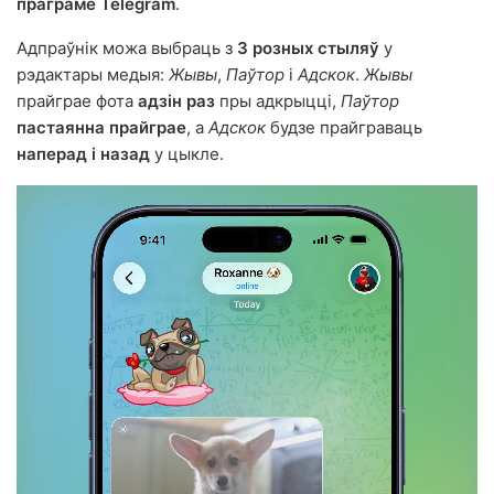
праграме Telegram
.
Адпраўнік можа выбраць з
3 розных стыляў
у
рэдактары медыя:
Жывы
,
Паўтор
і
Адскок
.
Жывы
прайграе фота
адзін раз
пры адкрыцці,
Паўтор
пастаянна прайграе
, а
Адскок
будзе прайграваць
наперад і назад
у цыкле.