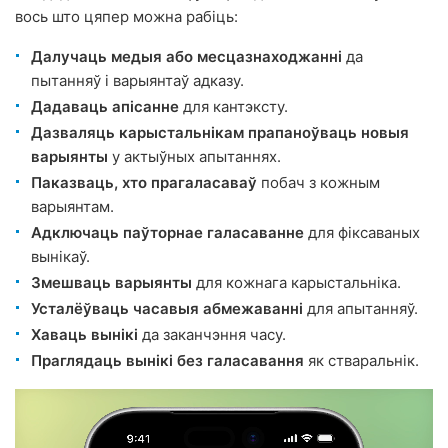
вось што цяпер можна рабіць:
Далучаць медыя або месцазнаходжанні
да
пытанняў і варыянтаў адказу.
Дадаваць апісанне
для кантэксту.
Дазваляць карыстальнікам прапаноўваць новыя
варыянты
у актыўных апытаннях.
Паказваць, хто прагаласаваў
побач з кожным
варыянтам.
Адключаць паўторнае галасаванне
для фіксаваных
вынікаў.
Змешваць варыянты
для кожнага карыстальніка.
Усталёўваць часавыя абмежаванні
для апытанняў.
Хаваць вынікі
да заканчэння часу.
Праглядаць вынікі без галасавання
як стваральнік.