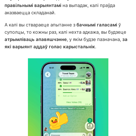
правільнымі варыянтамі
на выпадак, калі праўда
аказваецца складанай.
А калі вы ствараеце апытанне з
бачнымі галасамі
ў
суполцы, то кожны раз, калі нехта адкажа, вы будзеце
атрымліваць апавяшчэнне
, у якім будзе пазначана,
за
які варыянт аддаў голас карыстальнік
.