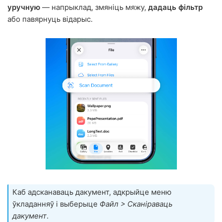
уручную
— напрыклад, змяніць мяжу,
дадаць фільтр
або павярнуць відарыс.
Каб адсканаваць дакумент, адкрыйце меню
ўкладанняў і выберыце
Файл > Сканіраваць
дакумент
.