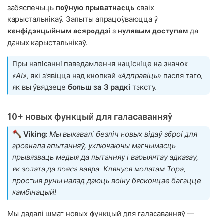
забяспечыць
поўную прыватнасць
сваіх
карыстальнікаў. Запыты апрацоўваюцца ў
канфідэнцыйным асяроддзі
з
нулявым доступам
да
даных карыстальнікаў.
Пры напісанні паведамлення націсніце на значок
«AI»
, які з'явіцца над кнопкай
«Адправіць»
пасля таго,
як вы ўвядзеце
больш за 3 радкі
тэксту.
10+ новых функцый для галасаванняў
Viking:
Мы выкавалі безліч новых відаў зброі для
арсенала апытанняў, уключаючы магчымасць
прывязваць медыя да пытанняў і варыянтаў адказаў,
як золата да пояса ваяра. Клянуся молатам Тора,
простыя руны налад даюць воіну бясконцае багацце
камбінацый!
Мы дадалі шмат новых функцый для галасаванняў —