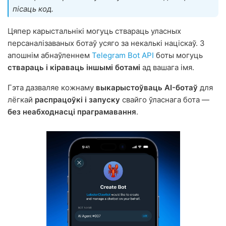
пісаць код.
Цяпер карыстальнікі могуць ствараць уласных
персаналізаваных ботаў усяго за некалькі націскаў. З
апошнім абнаўленнем
Telegram Bot API
боты могуць
ствараць і кіраваць іншымі ботамі
ад вашага імя.
Гэта дазваляе кожнаму
выкарыстоўваць AI-ботаў
для
лёгкай
распрацоўкі і запуску
свайго ўласнага бота —
без неабходнасці праграмавання
.