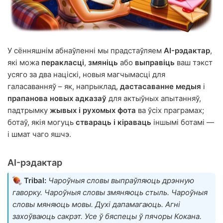
У сённяшнім абнаўленні мы прадстаўляем
AI-рэдактар
,
які можа
перакласці
,
змяніць
або
выправіць
ваш тэкст
усяго за два націскі, новыя магчымасці для
галасаванняў – як, напрыклад,
дастасаванне медыя
і
прапанова новых адказаў
для актыўных апытанняў,
падтрымку
жывых і рухомых фота
ва ўсіх праграмах;
ботаў, якія могуць
ствараць і кіраваць
іншымі ботамі —
і шмат чаго яшчэ.
AI-рэдактар
Tribal:
Чароўныя словы выпраўляюць дрэнную
гаворку. Чароўныя словы змяняюць стыль. Чароўныя
словы мяняюць мовы. Духі дапамагаюць. Агні
захоўваюць сакрэт. Усе ў бяспецы ў пячоры Кокана.