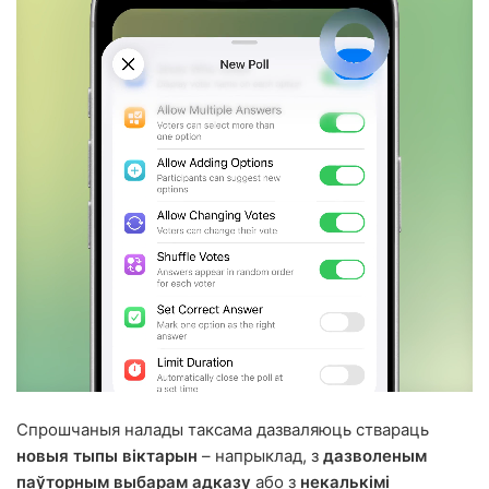
Спрошчаныя налады таксама дазваляюць ствараць
новыя тыпы віктарын
– напрыклад, з
дазволеным
паўторным выбарам адказу
або з
некалькімі