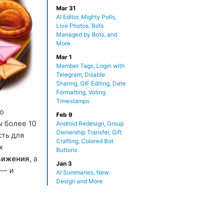
Mar 31
AI Editor, Mighty Polls,
Live Photos, Bots
Managed by Bots, and
More
Mar 1
Member Tags, Login with
Telegram, Disable
Sharing, GIF Editing, Date
Formatting, Voting
Timestamps
о
Feb 9
ы более 10
Android Redesign, Group
Ownership Transfer, Gift
ть для
Crafting, Colored Bot
х
Buttons
вижения
, а
Jan 3
 — и
AI Summaries, New
Design and More