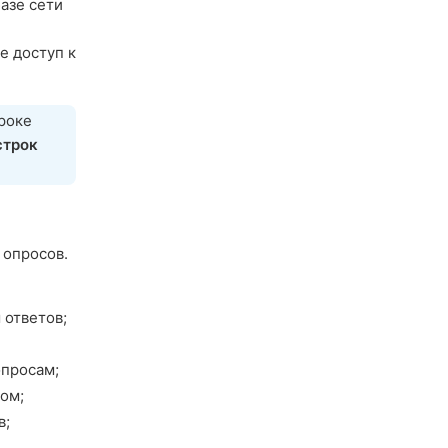
азе сети
де доступ к
роке
строк
 опросов.
 ответов;
опросам;
ом;
в;