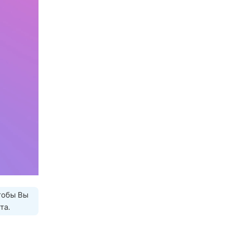
тобы Вы
та.