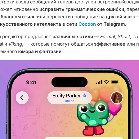
строки ввода сообщений теперь доступен встроенный редак
может мгновенно
исправить грамматические ошибки
, пере
бранном стиле
или перевести сообщение на
другой язык
—
кусственного интеллекта в сети
Cocoon
от Telegram
.
й редактор предлагает
различные стили
—
Formal
,
Short
,
Tri
al
и
Viking
, — которые помогут общаться
эффективнее
или п
немного
юмора и фантазии
.