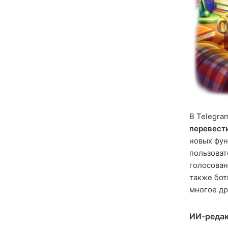
В Telegra
перевест
новых фун
пользоват
голосован
также бот
многое др
ИИ-редак