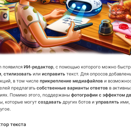
m появился
ИИ-редактор
, с помощью которого можно быстр
и
,
стилизовать
или
исправить
текст. Для опросов добавлен
кций, в том числе
прикрепление медиафайлов
и возможнос
елей предлагать
собственные варианты ответов
в активны
иях. Помимо этого, поддержаны
фотографии с эффектом д
ы, которые могут
создавать
других ботов и
управлять
ими,
угое.
тор текста