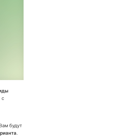
иды
 с
 Вам будут
арианта
.