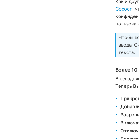
Как и дру
Cocoon
, 
конфиден
пользова
Чтобы в
ввода. О
текста.
Более 10
В сегодня
Теперь В
Прикре
Добавл
Разреш
Включа
Отключ
Переме