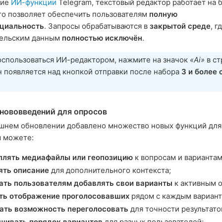
гие
ИИ-функции
Telegram, текстовый редактор работает на б
что позволяет обеспечить пользователям
полную
циальность
. Запросы обрабатываются в
закрытой среде
, г
тельским данным
полностью исключён
.
оспользоваться ИИ-редактором, нажмите на значок
«Ai»
в ст
н появляется над кнопкой отправки после набора
3 и более 
 нововведений для опросов
шнем обновлении добавлено множество новых функций для
ы можете:
плять медиафайлы или геопозицию
к вопросам и вариантам
ять описание
для дополнительного контекста;
ать пользователям добавлять свои варианты
к активным 
ть отображение проголосовавших
рядом с каждым вариант
ать возможность переголосовать
для точности результато
шивать порядок вариантов
для разных пользователей;