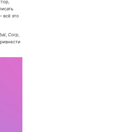
тор,
писать
 всё это
bal
,
Corp
,
ривнести