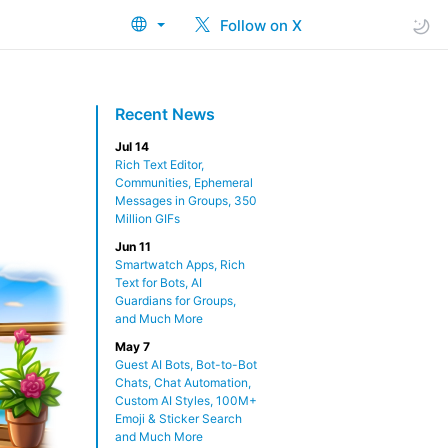
Follow on X
Recent News
Jul 14
Rich Text Editor,
Communities, Ephemeral
Messages in Groups, 350
Million GIFs
Jun 11
Smartwatch Apps, Rich
Text for Bots, AI
Guardians for Groups,
and Much More
May 7
Guest AI Bots, Bot-to-Bot
Chats, Chat Automation,
Custom AI Styles, 100M+
Emoji & Sticker Search
and Much More