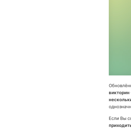
Обновлённ
викторин
нескольк
однозначн
Если Вы с
приходит