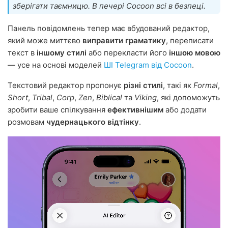
зберігати таємницю. В печері Cocoon всі в безпеці.
Панель повідомлень тепер має вбудований редактор,
який може миттєво
виправити граматику
, переписати
текст в
іншому стилі
або перекласти його
іншою мовою
— усе на основі моделей
ШІ Telegram від Cocoon
.
Текстовий редактор пропонує
різні стилі
, такі як
Formal
,
Short
,
Tribal
,
Corp
,
Zen
,
Biblical
та
Viking
, які допоможуть
зробити ваше спілкування
ефективнішим
або додати
розмовам
чудернацького відтінку
.