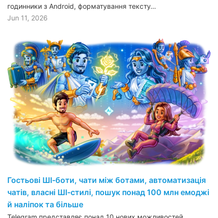
годинники з Android, форматування тексту…
Jun 11, 2026
Гостьові ШІ-боти, чати між ботами, автоматизація
чатів, власні ШІ-стилі, пошук понад 100 млн емоджі
й наліпок та більше
Telegram представляє понад 10 нових можливостей,