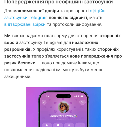
Попередження про неофіційні застосунки
Для
максимальної довіри
та прозорості
офіційні
застосунки Telegram
повністю відкриті
, мають
відтворювані збірки
та протоколи шифрування.
Ми також надаємо платформу для створення
сторонніх
версій
застосунку Telegram для
незалежних
розробників
. У профілях користувачів таких
сторонніх
застосунків
тепер зʼявляється
нове попередження про
ризик безпеки
— воно повідомляє іншим, що
повідомлення, надіслані їм, можуть бути менш
захищеними.