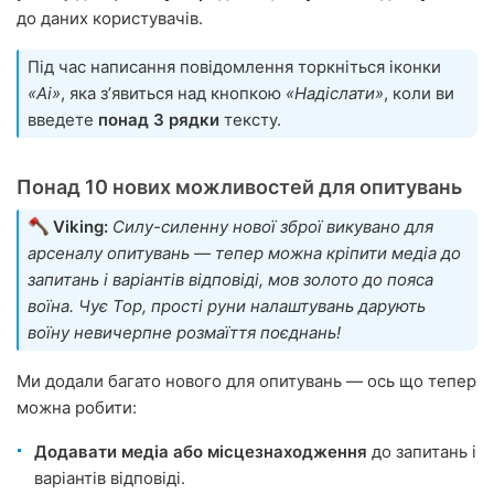
до даних користувачів.
Під час написання повідомлення торкніться іконки
«Ai»
, яка зʼявиться над кнопкою
«Надіслати»
, коли ви
введете
понад 3 рядки
тексту.
Понад 10 нових можливостей для опитувань
Viking:
Силу-силенну нової зброї викувано для
арсеналу опитувань — тепер можна кріпити медіа до
запитань і варіантів відповіді, мов золото до пояса
воїна. Чує Тор, прості руни налаштувань дарують
воїну невичерпне розмаїття поєднань!
Ми додали багато нового для опитувань — ось що тепер
можна робити:
Додавати медіа або місцезнаходження
до запитань і
варіантів відповіді.