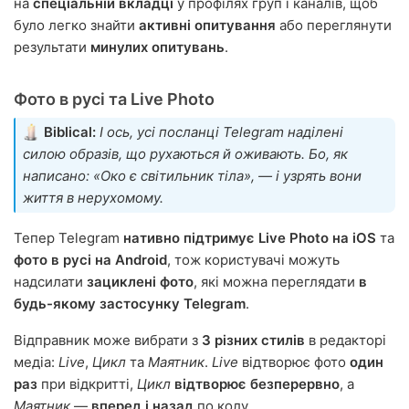
на
спеціальній вкладці
у профілях груп і каналів, щоб
було легко знайти
активні опитування
або переглянути
результати
минулих опитувань
.
Фото в русі та Live Photo
Biblical:
І ось, усі посланці Telegram наділені
силою образів, що рухаються й оживають. Бо, як
написано: «Око є світильник тіла», — і узрять вони
життя в нерухомому.
Тепер Telegram
нативно підтримує Live Photo на iOS
та
фото в русі на Android
, тож користувачі можуть
надсилати
зациклені фото
, які можна переглядати
в
будь-якому застосунку Telegram
.
Відправник може вибрати з
3 різних стилів
в редакторі
медіа:
Live
,
Цикл
та
Маятник
.
Live
відтворює фото
один
раз
при відкритті,
Цикл
відтворює безперервно
, а
Маятник
—
вперед і назад
по колу.