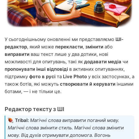
У сьогоднішньому оновленні ми представляємо
ШІ-
редактор
, який може
перекласти
,
змінити
або
виправити
ваш текст лише у два дотики, нові
можливості для опитувань, такі як
додавати медіа
чи
пропонувати інші відповіді
в активних опитуваннях,
підтримку
фото в русі
та
Live Photo
у всіх застосунках, а
також ботів, які можуть
створювати й керувати
іншими
ботами, — і не тільки це.
Редактор тексту з ШІ
Tribal:
Магічні слова виправити поганий мову.
Магічні слова змінити стиль. Магічні слова змінити
мову. Від духів отримувати допомога. Вогонь