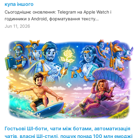
купа іншого
Сьогоднішнє оновлення: Telegram на Apple Watch і
годинники з Android, форматування тексту…
Jun 11, 2026
Гостьові ШІ-боти, чати між ботами, автоматизація
чатів, власні ШІ-стилі, пошук понад 100 млн емоджі