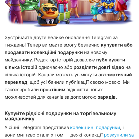
Зустрічайте друге велике оновлення Telegram за
тиждень! Тепер ви маєте змогу безпечно
купувати або
продавати колекційні подарунки
на новому
майданчику. Редактор історій дозволяє
публікувати
кілька історій
одночасно або
розділяти довгі відео
на
кілька історій. Канали можуть увімкнути
автоматичний
переклад
, щоб усі бачили публікації своєю мовою. Ми
також зробили
простішим
відкриття нових
можливостей для каналів за допомогою
зарядів
.
Купуйте рідкісні подарунки на торгівельному
майданчику
У січні Telegram представив
колекційні подарунки
, і
вони миттєво стали хітом — деякі колекції
розкупили за