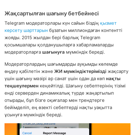
Жақсартылған шағыну бетбейнесі
Telegram модераторлары күн сайын біздің
қызмет
көрсету шарттарын
бұзатын миллиондаған контентті
жояды. 2015 жылдан бері барлық Telegram
қосымшалары қолданушыларға хабарламаларды
модераторларға
шағынуға
мүмкіндік береді.
Модераторлардың шағымдарды ауқымды көлемде
өңдеу қабілетін және
ЖИ мүмкіндіктерімізді
жақсарту
үшін шағыну мәзірі әр санат үшін одан да көп
нақты
теңшеулермен
кеңейтілді. Шағыну себептерінің тізімі
енді серверден динамикалық түрде жаңартылып
отырады, бұл бізге оқиғалар мен трендтерге
бейімделіп, ең өзекті себептерді нақты уақытта
ұсынуға мүмкіндік береді.