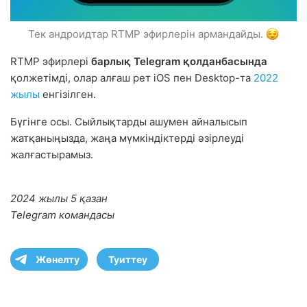
Тек андроидтар RTMP эфирлерін армандайды.
RTMP эфирлері
барлық Telegram қолданбасында
қолжетімді, олар алғаш рет iOS пен Desktop-та
2022
жылы
енгізілген.
Бүгінге осы. Сыйлықтарды ашумен айналысып
жатқаныңызда, жаңа мүмкіндіктерді әзірлеуді
жалғастырамыз.
2024 жылы 5 қазан
Telegram командасы
Жөнелту
Туиттеу