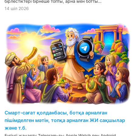
бірлестіктері бірнеше топты, арна мен ботты…
14 шіл 2026
Смарт-сағат қолданбасы, ботқа арналған
пішімделген мәтін, топқа арналған ЖИ сақшылар
және т.б.
Бүгінгі жаңарту Telegram-ды Apple Watch пен Android