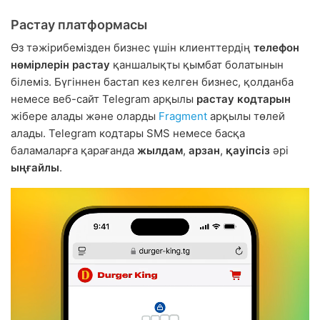
Растау платформасы
Өз тәжірибемізден бизнес үшін клиенттердің
телефон
нөмірлерін растау
қаншалықты қымбат болатынын
білеміз. Бүгіннен бастап кез келген бизнес, қолданба
немесе веб-сайт Telegram арқылы
растау кодтарын
жібере алады және оларды
Fragment
арқылы төлей
алады. Telegram кодтары SMS немесе басқа
баламаларға қарағанда
жылдам
,
арзан
,
қауіпсіз
әрі
ыңғайлы
.