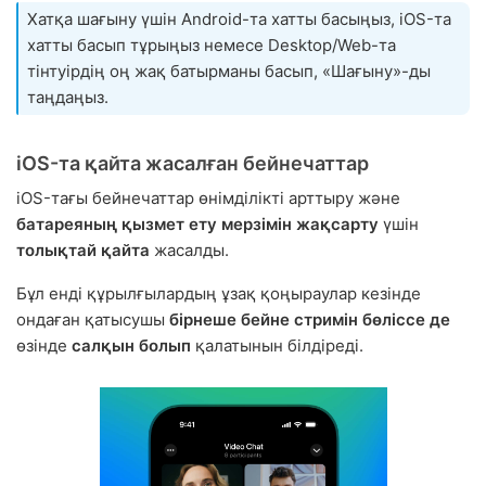
Хатқа шағыну үшін Android-та хатты басыңыз, iOS-та
хатты басып тұрыңыз немесе Desktop/Web-та
тінтуірдің оң жақ батырманы басып, «Шағыну»-ды
таңдаңыз.
iOS-та қайта жасалған бейнечаттар
iOS-тағы бейнечаттар өнімділікті арттыру және
батареяның қызмет ету мерзімін жақсарту
үшін
толықтай қайта
жасалды.
Бұл енді құрылғылардың ұзақ қоңыраулар кезінде
ондаған қатысушы
бірнеше бейне стримін бөліссе де
өзінде
салқын болып
қалатынын білдіреді.