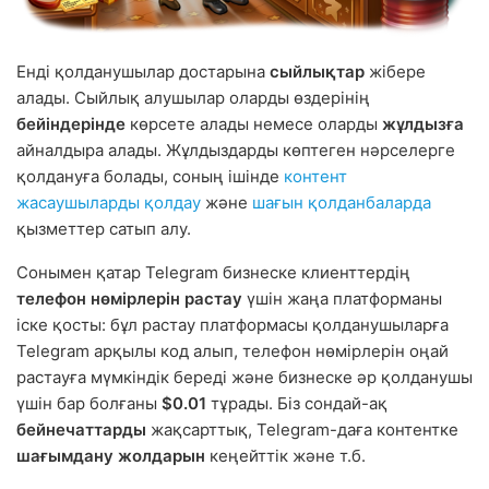
Енді қолданушылар достарына
сыйлықтар
жібере
алады. Сыйлық алушылар оларды өздерінің
бейіндерінде
көрсете алады немесе оларды
жұлдызға
айналдыра алады. Жұлдыздарды көптеген нәрселерге
қолдануға болады, соның ішінде
контент
жасаушыларды қолдау
және
шағын қолданбаларда
қызметтер сатып алу.
Сонымен қатар Telegram бизнеске клиенттердің
телефон нөмірлерін растау
үшін жаңа платформаны
іске қосты: бұл растау платформасы қолданушыларға
Telegram арқылы код алып, телефон нөмірлерін оңай
растауға мүмкіндік береді және бизнеске әр қолданушы
үшін бар болғаны
$0.01
тұрады. Біз сондай-ақ
бейнечаттарды
жақсарттық, Telegram-даға контентке
шағымдану жолдарын
кеңейттік және т.б.