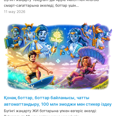
смарт-сағаттарына әкеледі, боттар үшін…
11 мау 2026
Қонақ боттар, боттар байланысы, чатты
автоматтандыру, 100 млн эмоджи мен стикер іздеу
Бүгінгі жаңарту ЖИ боттарына үлкен өзгеріс әкелді: