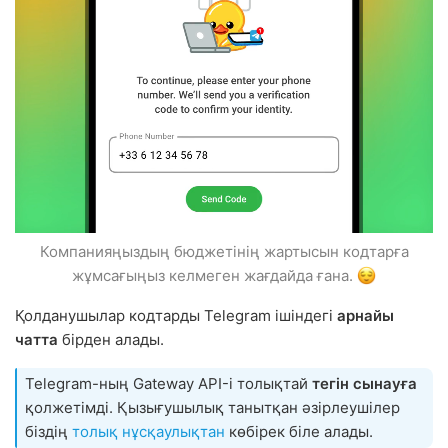
Компанияңыздың бюджетінің жартысын кодтарға
жұмсағыңыз келмеген жағдайда ғана.
Қолданушылар кодтарды Telegram ішіндегі
арнайы
чатта
бірден алады.
Telegram-ның Gateway API-і толықтай
тегін сынауға
қолжетімді. Қызығушылық танытқан әзірлеушілер
біздің
толық нұсқаулықтан
көбірек біле алады.