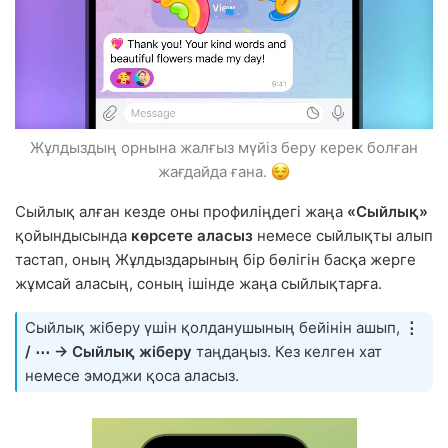
Жұлдыздың орнына жалғыз мүйіз беру керек болған
жағдайда ғана.
Сыйлық алған кезде оны профиліңдегі жаңа
«Сыйлық»
қойындысында
көрсете аласыз
немесе сыйлықты алып
тастап, оның Жұлдыздарының бір бөлігін басқа жерге
жұмсай аласың, соның ішінде жаңа сыйлықтарға.
Сыйлық жіберу үшін қолданушының бейінін ашып,
⋮
/ ⋯ → Сыйлық жіберу
таңдаңыз. Кез келген хат
немесе эмоджи қоса аласыз.