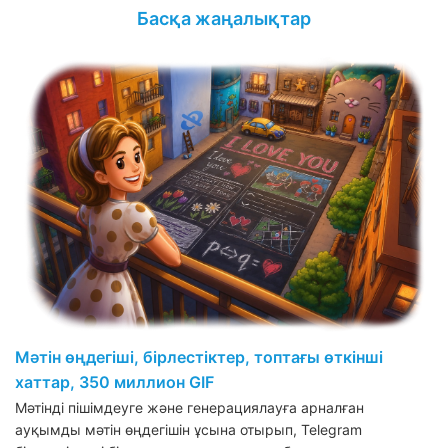
Басқа жаңалықтар
Мәтін өңдегіші, бірлестіктер, топтағы өткінші
хаттар, 350 миллион GIF
Мәтінді пішімдеуге және генерациялауға арналған
ауқымды мәтін өңдегішін ұсына отырып, Telegram