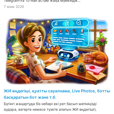
Telegram-ға 10-нан астам жаңа мүмкіндік…
7 мам 2026
ЖИ өңдегіші, қуатты сауалнама, Live Photos, ботты
басқаратын бот және т.б.
Бүгінгі жаңартуда біз небәрі екі рет басып мәтініңізді
аудара, өзгерте немесе түзете алатын ЖИ өңдегішті,