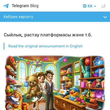
KK
Көбірек көрсету
Сыйлық, растау платформасы және т.б.
Read the original announcement in English