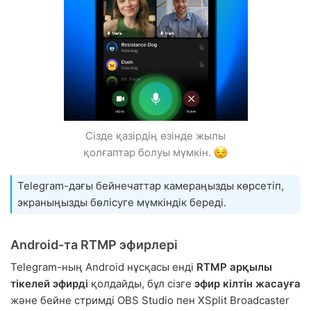
Сізде қазірдің өзінде жылы
қолғаптар болуы мүмкін.
Telegram-дағы бейнечаттар камераңызды көрсетіп,
экраныңызды бөлісуге мүмкіндік береді.
Android-та RTMP эфирлері
Telegram-ның Android нұсқасы енді
RTMP арқылы
тікелей эфирді
қолдайды, бұл сізге
эфир кілтін жасауға
және бейне стримді OBS Studio пен XSplit Broadcaster