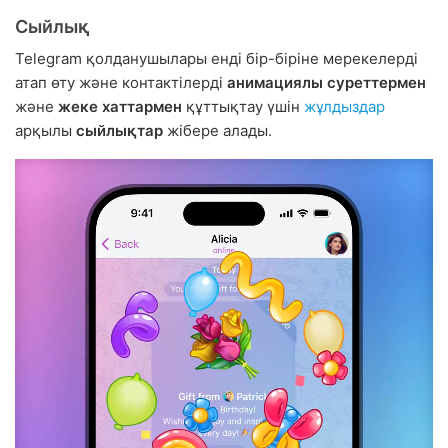
Сыйлық
Telegram қолданушылары енді бір-біріне мерекелерді
атап өту және контактілерді
анимациялы суреттермен
және
жеке хаттармен
құттықтау үшін
жұлдыздар
арқылы
сыйлықтар
жібере алады.