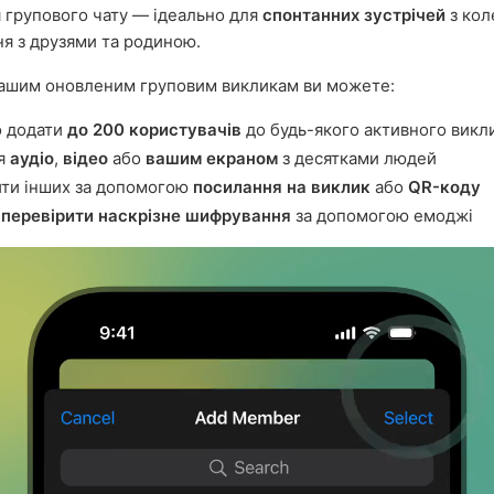
 групового чату — ідеально для
спонтанних зустрічей
з кол
ня з друзями та родиною.
ашим оновленим груповим викликам ви можете:
о додати
до 200 користувачів
до будь-якого активного викл
ся
аудіо
,
відео
або
вашим екраном
з десятками людей
ти інших за допомогою
посилання на виклик
або
QR-коду
о
перевірити наскрізне шифрування
за допомогою емоджі