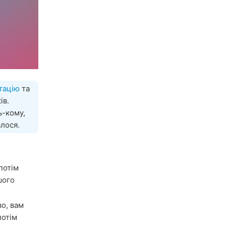
тацію
та
ів.
ь-кому,
алося.
потім
шого
о, вам
 потім