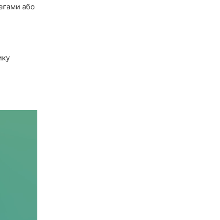
егами або
ику