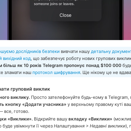
ошуємо дослідників безпеки
вивчати нашу
детальну докумен
й вихідний код
, що забезпечує роботу нових групових виклик
 більш як 10 років Telegram пропонує понад $100 000
буд
же зламати наш
протокол шифрування
. Ще нікому це не вдав
чати груповий виклик
ного виклику.
Просто зателефонуйте будь-кому в Telegram, 
ть кнопку «Додати учасника»
у верхньому правому куті ва
— все, готово.
дки «Виклики».
Відкрийте вашу
вкладку «Виклики»
(можлив
о буде увімкнути її через
Налаштування > Недавні виклики
),