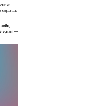
асники
х екранах:
кчейн
,
Telegram —