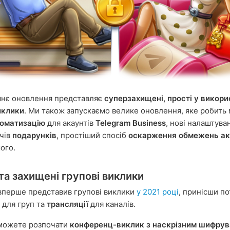
шнє оновлення представляє
суперзахищені, прості у викори
иклики
. Ми також запускаємо велике оновлення, яке робит
томатизацію
для акаунтів
Telegram Business
, нові налаштува
чів
подарунків
, простіший спосіб
оскарження обмежень ак
ого.
та захищені групові виклики
вперше представив групові виклики
у 2021 році
, принісши п
для груп та
трансляції
для каналів.
 можете розпочати
конференц-виклик з наскрізним шифру