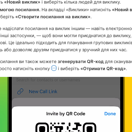
ть
«Новий виклик»
і виберіть кілька людей для виклику.
могою посилання.
На
вкладці «Виклики»
натисніть
«Новий 
иберіть
«Створити посилання на виклик»
.
 надіслати посилання на виклик іншим — навіть електронн
 інші застосунки, — щоб вони могли приєднатися до виклику,
тові. Це ідеально підходить для планування групових викликі
дь або дозволяє друзям приєднатися у зручний для них час.
осилання ви також можете
згенерувати QR-код
для сканува
росто натисніть кнопку
і виберіть
«Отримати QR-код»
.