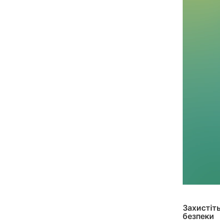
Захистіт
безпеки