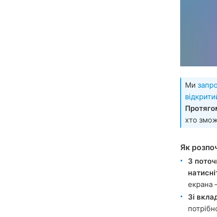
Ми
запр
відкрити
Протягом
хто змо
Як розпо
З поточ
натисні
екрана 
Зі вкла
потрібн