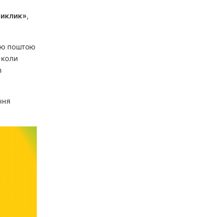
виклик»
,
ою поштою
 коли
в
ння