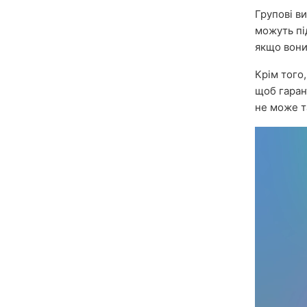
Групові в
можуть пі
якщо вони 
Крім того
щоб гарант
не може т