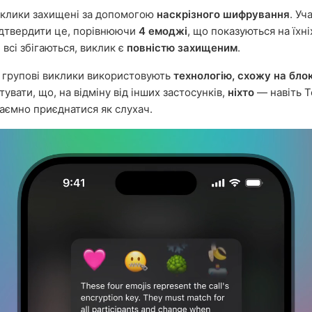
иклики захищені за допомогою
наскрізного шифрування
. Уч
дтвердити це, порівнюючи
4 емоджі
, що показуються на їхні
всі збігаються, виклик є
повністю захищеним
.
, групові виклики використовують
технологію, схожу на бло
увати, що, на відміну від інших застосунків,
ніхто
— навіть 
аємно приєднатися як слухач.