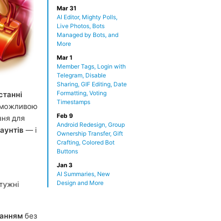
Mar 31
AI Editor, Mighty Polls,
Live Photos, Bots
Managed by Bots, and
More
Mar 1
Member Tags, Login with
Telegram, Disable
Sharing, GIF Editing, Date
Formatting, Voting
станні
Timestamps
ь можливою
Feb 9
ння для
Android Redesign, Group
аунтів
— і
Ownership Transfer, Gift
Crafting, Colored Bot
Buttons
Jan 3
AI Summaries, New
Design and More
отужні
ванням
без