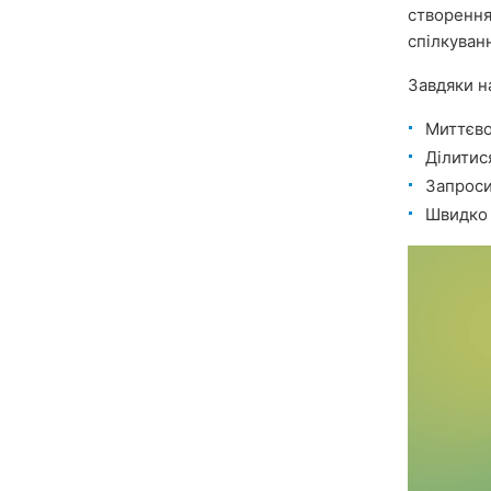
створення
спілкуван
Завдяки н
Миттєв
Ділити
Запроси
Швидк