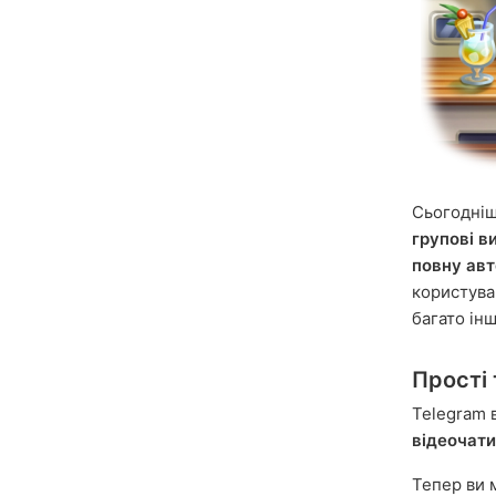
Сьогодні
групові в
повну ав
користува
багато інш
Прості 
Telegram 
відеочати
Тепер ви