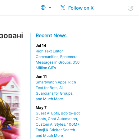
Follow on X
зовані
Recent News
Jul 14
Rich Text Editor,
Communities, Ephemeral
Messages in Groups, 350
Million GIFs
Jun 11
Smartwatch Apps, Rich
Text for Bots, AI
Guardians for Groups,
and Much More
May 7
Guest AI Bots, Bot-to-Bot
Chats, Chat Automation,
Custom AI Styles, 100M+
Emoji & Sticker Search
and Much More