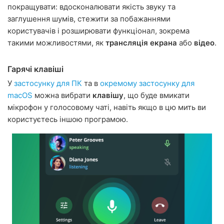
покращувати: вдосконалювати якість звуку та
заглушення шумів, стежити за побажаннями
користувачів і розширювати функціонал, зокрема
такими можливостями, як
трансляція екрана
або
відео
.
Гарячі клавіші
У
застосунку для ПК
та в
окремому застосунку для
macOS
можна вибрати
клавішу
, що буде вмикати
мікрофон у голосовому чаті, навіть якщо в цю мить ви
користуєтесь іншою програмою.