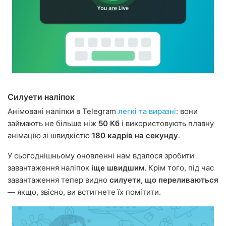
Силуети наліпок
Анімовані наліпки в Telegram
легкі та виразні
: вони
займають не більше ніж
50 Кб
і використовують плавну
анімацію зі швидкістю
180 кадрів на секунду
.
У сьогоднішньому оновленні нам вдалося зробити
завантаження наліпок
іще швидшим
. Крім того, під час
завантаження тепер видно
силуети, що переливаються
— якщо, звісно, ви встигнете їх помітити.