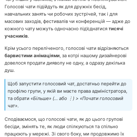
Голосові чати підійдуть як для дружніх бесід,
навчальних занять чи робочих зустрічей, так і для
масових заходів, фестивалів чи конференцій — адже до
кожного чату можуть одночасно під’єднатися
тисячі
учасників
.
Крім усього переліченого, голосові чати відрізняються
барвистими анімаціями
, за котрі нашому дизайнерові
довелося продати дияволу не одну, а одразу декілька
душ.
Щоб запустити голосовий чат, достатньо перейти до
профілю групи, у якій ви маєте права адміністратора,
та обрати
«Більше» (… або ⋮) > «Почати голосовий
чат»
.
Сподіваємося, що голосові чати, як до цього групові
бесіди, змінять те, як люди спілкуються та спільно
працюють у мережі. Зі свого боку, ми продовжимо їх