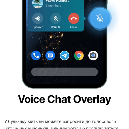
У будь-яку мить ви можете запросити до голосового
чату інших учасників, з якими хотіли б поспілкуватися.