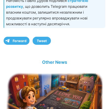
Натомість Павло Дуров поділився
стратегією
розвитку
, що дозволить Telegram працювати
власним коштом, залишитися незалежним і
продовжувати регулярно впроваджувати нові
можливості в наступні десятиріччя.
Forward
Tweet
Other News