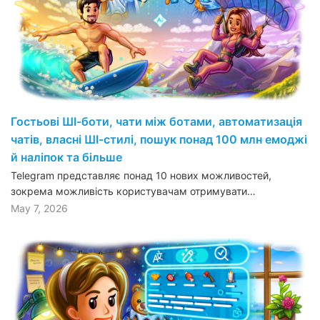
Гостьові ШІ-боти, чати між ботами, автоматизація
чатів, власні ШІ-стилі, пошук понад 100 млн емоджі
й наліпок та більше
Telegram представляє понад 10 нових можливостей,
зокрема можливість користувачам отримувати…
May 7, 2026