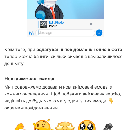
Крім того, при
редагуванні повідомлень
і
описів фото
тепер можна бачити, скільки символів вам залишилося
до ліміту.
Нові анімовані емодзі
Ми продовжуємо додавати нові анімовані емодзі з
кожним оновленням. Щоб побачити анімовану версію,
надішліть до будь-якого чату один із цих емодзі
окремим повідомленням.