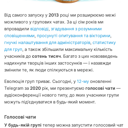
Від самого запуску у
2013
році ми розширюємо межі
можливого у групових чатах. За ці сім років ми
впровадили
відповіді
,
згадування з розумними
сповіщеннями
,
просунуті опитування та вікторини
,
гнучкі налаштування для адміністраторів
,
статистику
для груп
, а також збільшили максимальну кількість
учасників до
сотень тисяч
. Багато з цих нововведень
надихнули творців інших застосунків — і назавжди
змінили те, як люди спілкуються в мережі.
Еволюція груп триває. Сьогодні, у
12-му
оновленні
Telegram за
2020
рік, ми презентуємо
голосові чати
—
аудіоконференції нового типу, до яких учасники групи
можуть підʼєднуватися в будь-який момент.
Голосові чати
У будь-якій групі
тепер можна запустити голосовий чат