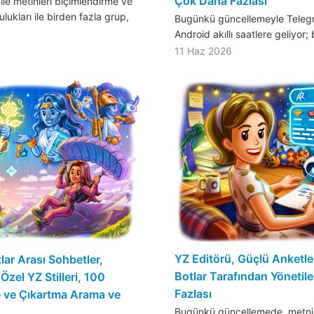
Çok Daha Fazlası
ile metinleri biçimlendirme ve
ukları ile birden fazla grup,
Bugünkü güncellemeyle Teleg
Android akıllı saatlere geliyor; 
11 Haz 2026
YZ Editörü, Güçlü Anketler
tlar Arası Sohbetler,
Botlar Tarafından Yönetil
el YZ Stilleri, 100
Fazlası
e ve Çıkartma Arama ve
Bugünkü güncellemede, metnin