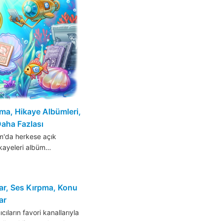
ma, Hikaye Albümleri,
Daha Fazlası
m'da herkese açık
ikayeleri albüm…
lar, Ses Kırpma, Konu
ar
ların favori kanallarıyla