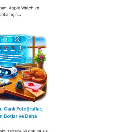
ram, Apple Watch ve
botlar için…
, Canlı Fotoğraflar,
en Botlar ve Daha
izi sadece iki dokunuşla