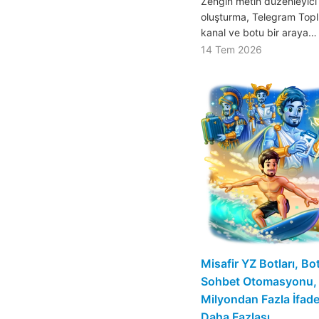
Zengin metin düzenleyici 
oluşturma, Telegram Toplul
kanal ve botu bir araya…
14 Tem 2026
Misafir YZ Botları, Bo
Sohbet Otomasyonu, Öz
Milyondan Fazla İfad
Daha Fazlası