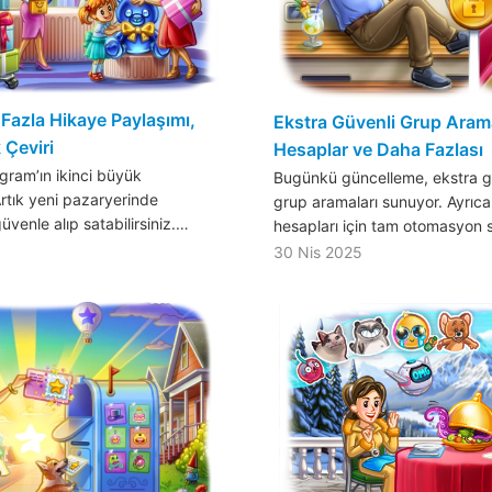
 Fazla Hikaye Paylaşımı,
Ekstra Güvenli Grup Arama
 Çeviri
Hesaplar ve Daha Fazlası
gram’ın ikinci büyük
Bugünkü güncelleme, ekstra gü
Artık yeni pazaryerinde
grup aramaları sunuyor. Ayrıca
üvenle alıp satabilirsiniz.…
hesapları için tam otomasyon
30 Nis 2025