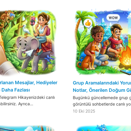
rlanan Mesajlar, Hediyeler
Grup Aramalarındaki Yoruml
e Daha Fazlası
Notlar, Önerilen Doğum Gü
elegram Hikayenizdeki canlı
Bugünkü güncellemede grup g
bilirsiniz. Ayrıca…
görüntülü sohbetlerde canlı yo
10 Eki 2025