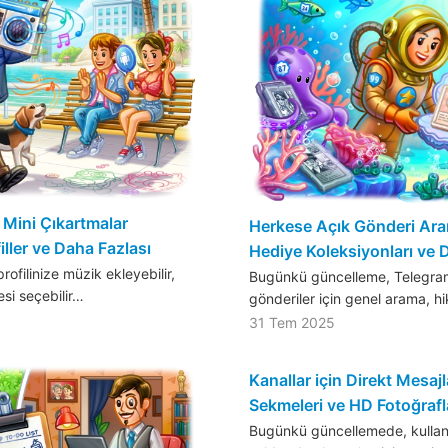
, Mini Çıkartmalar
Herkese Açık Gönderi Ara
iller ve Daha Fazlası
Hediye Koleksiyonları ve 
filinize müzik ekleyebilir,
Bugünkü güncelleme, Telegra
esi seçebilir…
gönderiler için genel arama, h
31 Tem 2025
Kanallar için Direkt Mesaj
Sekmeleri ve HD Fotoğrafl
Bugünkü güncellemede, kullanıcı