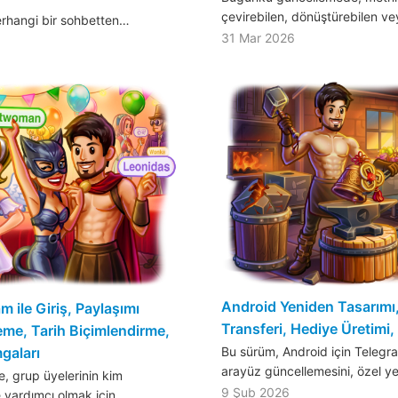
çevirebilen, dönüştürebilen ve
herhangi bir sohbetten…
31 Mar 2026
Android Yeniden Tasarımı,
m ile Giriş, Paylaşımı
Transferi, Hediye Üretimi,
me, Tarih Biçimlendirme,
Bu sürüm, Android için Telegra
gaları
arayüz güncellemesini, özel y
 grup üyelerinin kim
9 Şub 2026
e yardımcı olmak için…