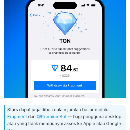
Stars dapat juga dibeli dalam jumlah besar melalui
Fragment
dan
@PremiumBot
— bagi pengguna desktop
atau yang tidak mempunyai akses ke Apple atau Google