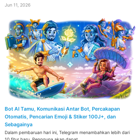
Jun 11, 2026
Bot AI Tamu, Komunikasi Antar Bot, Percakapan
Otomatis, Pencarian Emoji & Stiker 100J+, dan
Sebagainya
Dalam pembaruan hari ini, Telegram menambahkan lebih dari
10 fitur baru. Pengguna akan dapat…