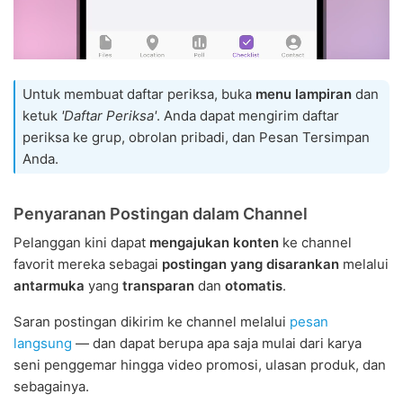
Untuk membuat daftar periksa, buka
menu lampiran
dan
ketuk
'Daftar Periksa'
. Anda dapat mengirim daftar
periksa ke grup, obrolan pribadi, dan Pesan Tersimpan
Anda.
Penyaranan Postingan dalam Channel
Pelanggan kini dapat
mengajukan konten
ke channel
favorit mereka sebagai
postingan yang disarankan
melalui
antarmuka
yang
transparan
dan
otomatis
.
Saran postingan dikirim ke channel melalui
pesan
langsung
— dan dapat berupa apa saja mulai dari karya
seni penggemar hingga video promosi, ulasan produk, dan
sebagainya.