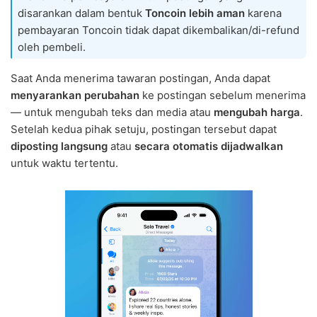
disarankan dalam bentuk
Toncoin lebih aman
karena
pembayaran Toncoin tidak dapat dikembalikan/di-refund
oleh pembeli.
Saat Anda menerima tawaran postingan, Anda dapat
menyarankan perubahan
ke postingan sebelum menerima
— untuk mengubah teks dan media atau
mengubah harga
.
Setelah kedua pihak setuju, postingan tersebut dapat
diposting langsung
atau
secara otomatis dijadwalkan
untuk waktu tertentu.