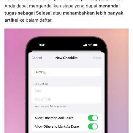
Anda dapat mengendalikan siapa yang dapat
menandai
tugas sebagai Selesai
atau
menambahkan lebih banyak
artikel
ke dalam daftar.