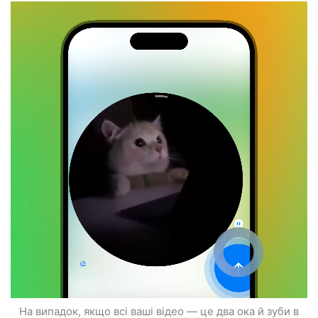
На випадок, якщо всі ваші відео — це два ока й зуби в