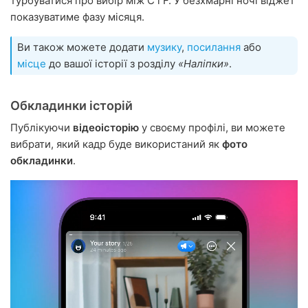
турбуватися про вибір між C і F. У безхмарні ночі віджет
показуватиме фазу місяця.
Ви також можете додати
музику
,
посилання
або
місце
до вашої історії з розділу
«Наліпки»
.
Обкладинки історій
Публікуючи
відеоісторію
у своєму профілі, ви можете
вибрати, який кадр буде використаний як
фото
обкладинки
.