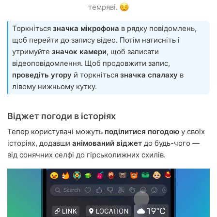
темряві.
Торкніться
значка мікрофона
в рядку повідомлень,
щоб перейти до запису відео. Потім натисніть і
утримуйте
значок камери
, щоб записати
відеоповідомлення. Щоб продовжити запис,
проведіть угору
й торкніться
значка спалаху
в
лівому нижньому кутку.
Віджет погоди в історіях
Тепер користувачі можуть
поділитися погодою
у своїх
історіях, додавши
анімований віджет
до будь-чого —
від сонячних селфі до гірськолижних схилів.