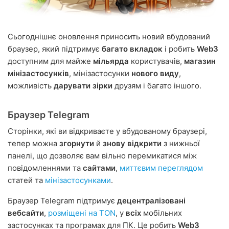
Сьогоднішнє оновлення приносить новий вбудований
браузер, який підтримує
багато вкладок
і робить
Web3
доступним для майже
мільярда
користувачів,
магазин
мінізастосунків
, мінізастосунки
нового виду
,
можливість
дарувати зірки
друзям і багато іншого.
Браузер Telegram
Сторінки, які ви відкриваєте у вбудованому браузері,
тепер можна
згорнути
й
знову відкрити
з нижньої
панелі, що дозволяє вам вільно перемикатися між
повідомленнями та
сайтами
,
миттєвим переглядом
статей та
мінізастосунками
.
Браузер Telegram підтримує
децентралізовані
вебсайти
,
розміщені на TON
, у
всіх
мобільних
застосунках та програмах для ПК. Це робить
Web3