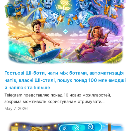
Гостьові ШІ-боти, чати між ботами, автоматизація
чатів, власні ШІ-стилі, пошук понад 100 млн емоджі
й наліпок та більше
Telegram представляє понад 10 нових можливостей,
зокрема можливість користувачам отримувати…
May 7, 2026