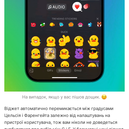
На випадок, якщо у вас пішов дощик.
Віджет автоматично перемикається між градусами
Цельсія і Фаренгейта залежно від налаштувань на
пристрої користувача, тож вам ніколи не доведеться