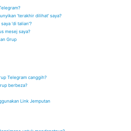
 Telegram?
ikan 'terakhir dilihat' saya?
saya 'di talian'?
s mesej saya?
dan Grup
up Telegram canggih?
grup berbeza?
ggunakan Link Jemputan