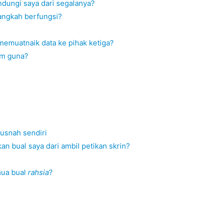
dungi saya dari segalanya?
Langkah berfungsi?
memuatnaik data ke pihak ketiga?
am guna?
snah sendiri
an bual saya dari ambil petikan skrin?
mua bual
rahsia
?