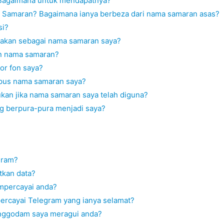
Bagaimana untuk mendapatnya?
a Samaran? Bagaimana ianya berbeza dari nama samaran asas?
si?
nakan sebagai nama samaran saya?
n nama samaran?
or fon saya?
pus nama samaran saya?
ukan jika nama samaran saya telah diguna?
g berpura-pura menjadi saya?
gram?
tkan data?
mpercayai anda?
ercayai Telegram yang ianya selamat?
enggodam saya meragui anda?