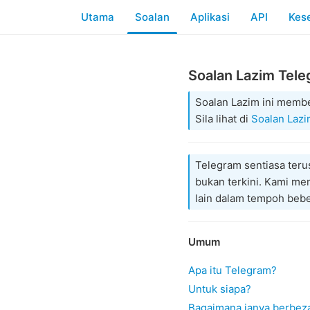
Utama
Soalan
Aplikasi
API
Kes
Soalan Lazim Tel
Soalan Lazim ini memb
Sila lihat di
Soalan Lazi
Telegram sentiasa ter
bukan terkini. Kami m
lain dalam tempoh bebe
Umum
Apa itu Telegram?
Untuk siapa?
Bagaimana ianya berbe