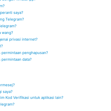
am?
 peranti saya?
ang Telegram?
Telegram?
a wang?
nai privasi internet?
R?
 permintaan penghapusan?
permintaan data?
ermesej?
i saya?
 Kod Verifikasi untuk aplikasi lain?
elegram?