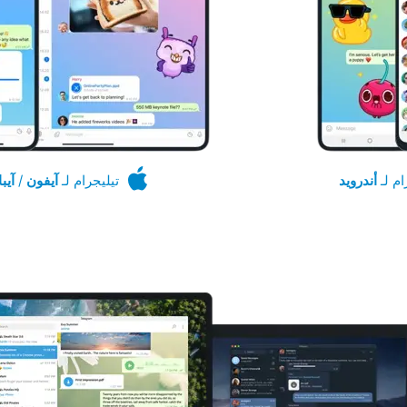
ام لـ
أندرويد
تيليجرام لـ
آيفون
/
آيبا