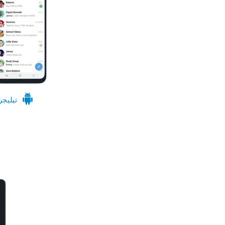
تيليجر