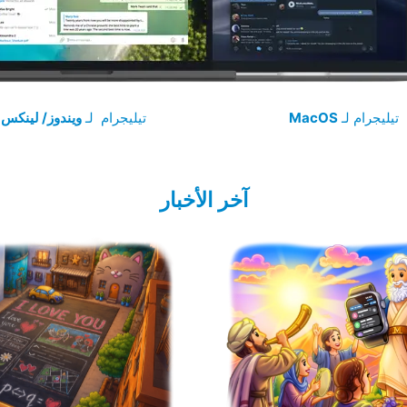
‏تيليجرام لـ
MacOS
تيليجرام لـ
ويندوز/ لينكس
آخر الأخبار