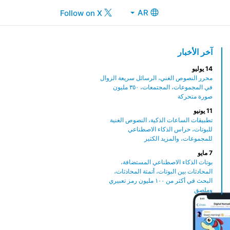
AR
Follow on X
آخر الأخبار
14 يوليو
محرر النصوص الغني، الرسائل سريعة الزوال
في المجموعات، المجتمعات، ٣٥٠ مليون
صورة متحركة
11 يونيو
تطبيقات الساعات الذكية، النصوص الغنية
للبوتات، حراس الذكاء الاصطناعي
للمجموعات، والمزيد الكثير
7 مايو
بوتات الذكاء الاصطناعي المستضافة،
المحادثات بين البوتات، أتمتة المحادثات،
البحث في أكثر من ١٠٠ مليون رمز تعبيري
وملصق