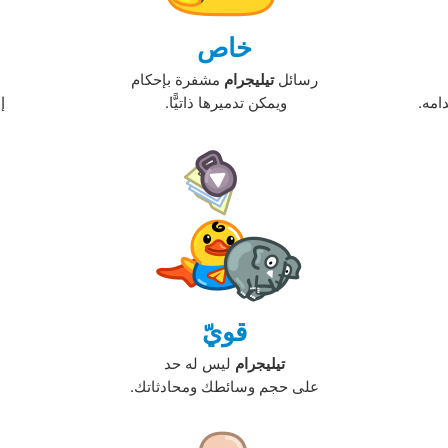
خاص
رسائل
تيليجرام
مشفرة بإحكام
مه. ‏
ويمكن تدميرها ذاتيًّا. ‏
إ
قويّ
تيليجرام
ليس له حد
على حجم وسائطك ومحادثاتك.‏