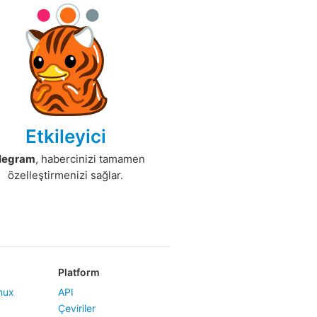
Etkileyici
legram
, habercinizi tamamen
özelleştirmenizi sağlar.
Platform
nux
API
Çeviriler