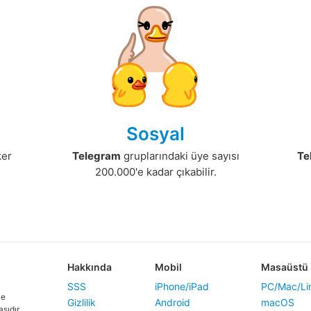
Sosyal
ker
Telegram
gruplarındaki üye sayısı
Te
200.000'e kadar çıkabilir.
Hakkında
Mobil
Masaüstü
SSS
iPhone/iPad
PC/Mac/Li
ve
Gizlilik
Android
macOS
ıdır.