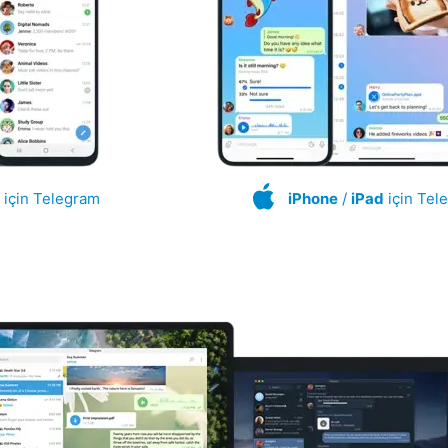
için Telegram
iPhone
/
iPad
için Tel