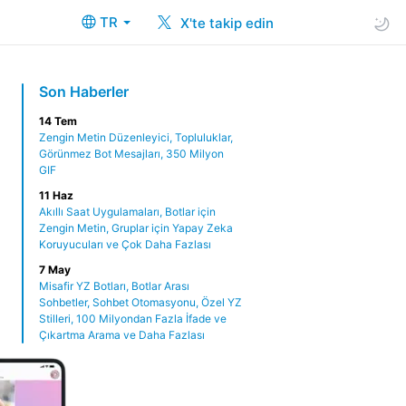
TR
X'te takip edin
Son Haberler
14 Tem
Zengin Metin Düzenleyici, Topluluklar,
Görünmez Bot Mesajları, 350 Milyon
GIF
11 Haz
Akıllı Saat Uygulamaları, Botlar için
Zengin Metin, Gruplar için Yapay Zeka
Koruyucuları ve Çok Daha Fazlası
7 May
Misafir YZ Botları, Botlar Arası
Sohbetler, Sohbet Otomasyonu, Özel YZ
Stilleri, 100 Milyondan Fazla İfade ve
Çıkartma Arama ve Daha Fazlası